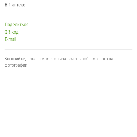
В 1 аптеке
Поделиться
QR-код
E-mail
Внешний вид товара может отличаться от изображённого на
фотографии
Я даю
согласие
на обработку персональных данных в
соответствии с
политикой обработки персональных данных