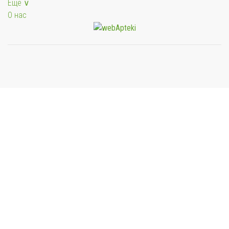
Еще ∨
О нас
Мы будем показывать аптеки для вашего города
Выбор отделения для получения заказа
Районная аптека №1 ООО "Чукотфармация", г.
Анадырь
г. Анадырь, ул. Отке, д. 22
Выбрать
Районная аптека №2 ООО "Чукотфармация", г.