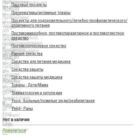
Пищевые продукты
Презервативы/интимные товары
Продукты для оздоровительного/лечебно-профилактического/
спортивного питания
Противомикробное, противопаразитарное и противоглистное
средство
Противоопухолевое средство
Разные средства
Средства для питания медицина
Средства защиты
Средства защиты медицина
Товары - Дети/Мама
Травматология и ортопедия
Уход - Больные/пожилые люди/реабилитация
Уход - Раны
Нет в наличии
Поделиться