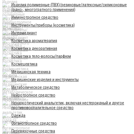
Изделия полимерные (ПВХ)/резиновые/латексные/силиконовые
(одно-, многогратного применения)
Иммунотропное средство
Инструменты/приборы (косметика)
Интермедиант
Косметика ароматерапия
Косметика декоративная
Косметика тело-волосы/парфюм
Космецевтика
Медицинская техника
Медицинские изделия и инструменты
Метаболическое средство
Нейротропное средство
Ненаркотический анальгетик, включая нестероидный и другое
противовоспалительное средство
Одежда
Органотропное средство
Перевязочные средства