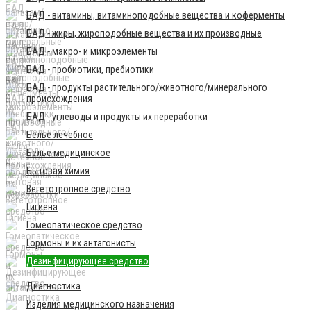
БАД - витамины, витаминоподобные вещества и коферменты
БАД - жиры, жироподобные вещества и их производные
БАД - макро- и микроэлементы
БАД - пробиотики, пребиотики
БАД - продукты растительного/животного/минерального
происхождения
БАД - углеводы и продукты их переработки
Бельё лечебное
Бельё медицинское
Бытовая химия
Вегетотропное средство
Гигиена
Гомеопатическое средство
Гормоны и их антагонисты
Дезинфицирующее средство
Диагностика
Изделия медицинского назначения