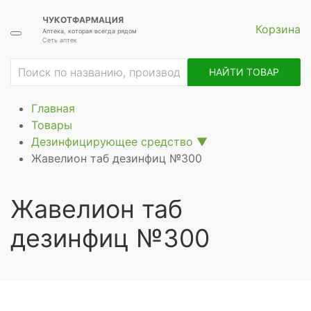
ЧУКОТФАРМАЦИЯ
Корзина
Аптека, которая всегда рядом
Сеть аптек
ие
НАЙТИ ТОВАР
Главная
Товары
Дезинфицирующее средство
▼
Жавелион таб дезинфиц №300
Жавелион таб
дезинфиц №300