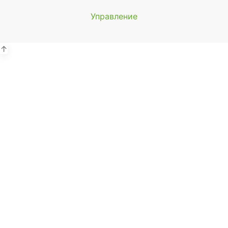
Управление
Мы будем
показывать аптеки для вашего
города
↑
Выбор отделения для
получения заказа
Районная аптека №1 ООО
"Чукотфармация", г. Анадырь
г. Анадырь, ул. Отке, д. 22
Выбрать
Районная аптека №2 ООО