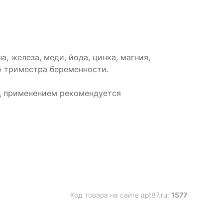
а, железа, меди, йода, цинка, магния,
о триместра беременности.
д применением рекомендуется
Код товара на сайте apt87.ru:
1577