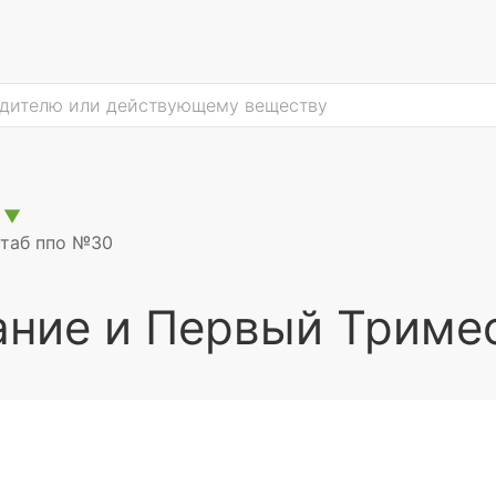
▼
 таб ппо №30
ание и Первый Триме