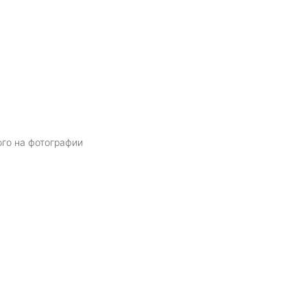
ого на фотографии
Я даю
согласие
на обработку персональных данных в соответств
политикой обработки персональных данных