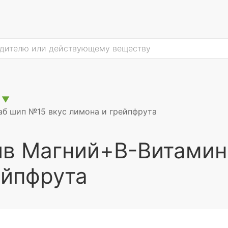
▼
б шип №15 вкус лимона и грейпфрута
ив Магний+В-Витамин
ейпфрута