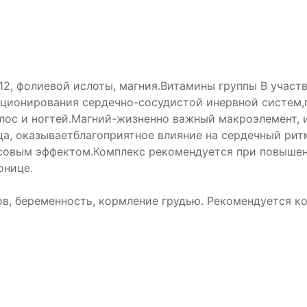
12, фолиевой ислоты, магния.Витамины группы В участ
ионирования сердечно-сосудистой инервной систем,го
лос и ногтей.Магний-жизненно важный макроэлемент, 
а, оказываетблагоприятное влияние на сердечный рит
совым эффектом.Комплекс рекомендуется при повышенн
онице.
, беременность, кормление грудью. Рекомендуется ко