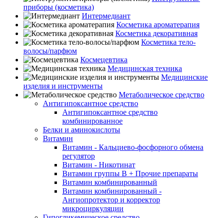
приборы (косметика)
Интермедиант
Косметика ароматерапия
Косметика декоративная
Косметика тело-
волосы/парфюм
Космецевтика
Медицинская техника
Медицинские
изделия и инструменты
Метаболическое средство
Антигипоксантное средство
Антигипоксантное средство
комбинированное
Белки и аминокислоты
Витамин
Витамин - Кальциево-фосфорного обмена
регулятор
Витамин - Никотинат
Витамин группы B + Прочие препараты
Витамин комбинированный
Витамин комбинированный -
Ангиопротектор и корректор
микроциркуляции
Гипогликемическое средство