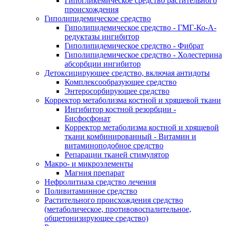
Гипогликемическое средство растительного
происхождения
Гиполипидемическое средство
Гиполипидемическое средство - ГМГ-Ко-А-
редуктазы ингибитор
Гиполипидемическое средство - Фибрат
Гиполипидемическое средство - Холестерина
абсорбции ингибитор
Детоксицирующее средство, включая антидоты
Комплексообразующее средство
Энтеросорбирующее средство
Корректор метаболизма костной и хрящевой ткани
Ингибитор костной резорбции -
Бисфосфонат
Корректор метаболизма костной и хрящевой
ткани комбинированный - Витамин и
витаминоподобное средство
Репарации тканей стимулятор
Макро- и микроэлементы
Магния препарат
Нефролитиаза средство лечения
Поливитаминное средство
Растительного происхождения средство
(метаболическое, противовоспалительное,
общетонизирующее средство)