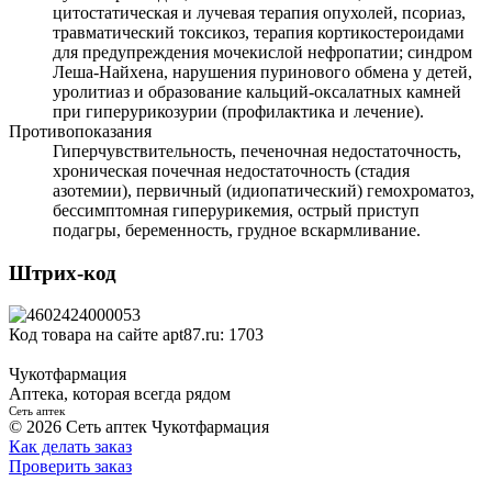
цитостатическая и лучевая терапия опухолей, псориаз,
травматический токсикоз, терапия кортикостероидами
для предупреждения мочекислой нефропатии; синдром
Леша-Найхена, нарушения пуринового обмена у детей,
уролитиаз и образование кальций-оксалатных камней
при гиперурикозурии (профилактика и лечение).
Противопоказания
Гиперчувствительность, печеночная недостаточность,
хроническая почечная недостаточность (стадия
азотемии), первичный (идиопатический) гемохроматоз,
бессимптомная гиперурикемия, острый приступ
подагры, беременность, грудное вскармливание.
Штрих-код
Код товара на сайте apt87.ru:
1703
Чукотфармация
Аптека, которая всегда рядом
Сеть аптек
© 2026 Сеть аптек Чукотфармация
Как делать заказ
Проверить заказ