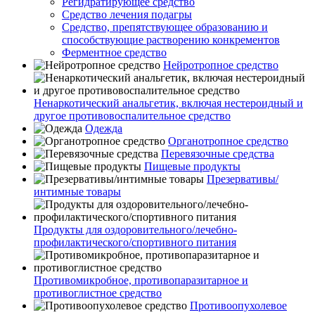
Регидратирующее средство
Средство лечения подагры
Средство, препятствующее образованию и
способствующие растворению конкрементов
Ферментное средство
Нейротропное средство
Ненаркотический анальгетик, включая нестероидный и
другое противовоспалительное средство
Одежда
Органотропное средство
Перевязочные средства
Пищевые продукты
Презервативы/
интимные товары
Продукты для оздоровительного/лечебно-
профилактического/спортивного питания
Противомикробное, противопаразитарное и
противоглистное средство
Противоопухолевое