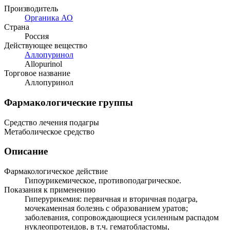
Производитель
Органика АО
Страна
Россия
Действующее вещество
Аллопуринол
Allopurinol
Торговое название
Аллопуринол
Фармакологические группы
Средство лечения подагры
Метаболическое средство
Описание
Фармакологическое действие
Гипоурикемическое, противоподагрическое.
Показания к применению
Гиперурикемия: первичная и вторичная подагра,
мочекаменная болезнь с образованием уратов;
заболевания, сопровождающиеся усиленным распадом
нуклеопротеидов, в т.ч. гематобластомы,