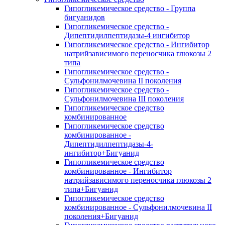
Гипогликемическое средство - Группа
бигуанидов
Гипогликемическое средство -
Дипептидилпептидазы-4 ингибитор
Гипогликемическое средство - Ингибитор
натрийзависимого переносчика глюкозы 2
типа
Гипогликемическое средство -
Сульфонилмочевина II поколения
Гипогликемическое средство -
Сульфонилмочевина III поколения
Гипогликемическое средство
комбинированное
Гипогликемическое средство
комбинированное -
Дипептидилпептидазы-4-
ингибитор+Бигуанид
Гипогликемическое средство
комбинированное - Ингибитор
натрийзависимого переносчика глюкозы 2
типа+Бигуанид
Гипогликемическое средство
комбинированное - Сульфонилмочевина II
поколения+Бигуанид