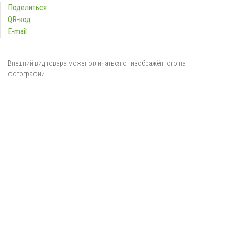
Поделиться
QR-код
E-mail
Внешний вид товара может отличаться от изображённого на
фотографии
Я даю
согласие
на обработку персональных данных в
соответствии с
политикой обработки персональных данных
ОТПРАВИТЬ