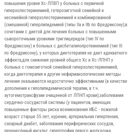
повышения уровня Хс-ЛПВП у больных с первичной
гиперхолестеринемией, гетерозиготной семейной и
несемейной гиперхолестеринемией и комбинированной
(смешанной) гиперлипидемией (типы IIa и IIb по Фредриксону);в
сочетании с диетой для лечения больных с повышенными
сывороточными уровнями триглицеридов (тип IV по
Фредриксону) и больных с дисбеталипопротеинемией (тип III
по Фредриксону), у которых диетотерапия не дает адекватного
эффекта;для снижения уровней общего Хс и Хс-ЛПНП у
больных с гомозиготной семейной гиперхолестеринемией,
когда диетотерапия и другие нефармакологические методы
лечения оказываются недостаточно эффективными (в качестве
дополнения к гиполипидемической терапии, в т.ч.
аутогемотрансфузии очищенной от ЛПНП крови);заболевания
сердечно-сосудистой системы (у пациентов, имеющих
повышенные факторы риска возникновения ИБС - пожилой
возраст старше 55 лет, курение, артериальная гипертензия,
сахарный диабет, заболевания периферических сосудов,
перенесённый инсульт, гипертрофия левого желудочка,