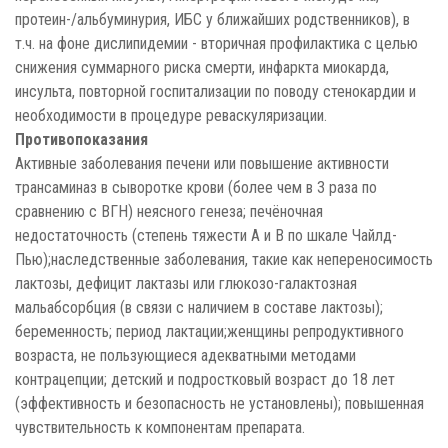
протеин-/альбуминурия, ИБС у ближайших родственников), в
т.ч. на фоне дислипидемии - вторичная профилактика с целью
снижения суммарного риска смерти, инфаркта миокарда,
инсульта, повторной госпитализации по поводу стенокардии и
необходимости в процедуре реваскуляризации.
Противопоказания
Активные заболевания печени или повышение активности
трансаминаз в сыворотке крови (более чем в 3 раза по
сравнению с ВГН) неясного генеза; печёночная
недостаточность (степень тяжести А и В по шкале Чайлд-
Пью);наследственные заболевания, такие как непереносимость
лактозы, дефицит лактазы или глюкозо-галактозная
мальабсорбция (в связи с наличием в составе лактозы);
беременность; период лактации;женщины репродуктивного
возраста, не пользующиеся адекватными методами
контрацепции; детский и подростковый возраст до 18 лет
(эффективность и безопасность не установлены); повышенная
чувствительность к компонентам препарата.