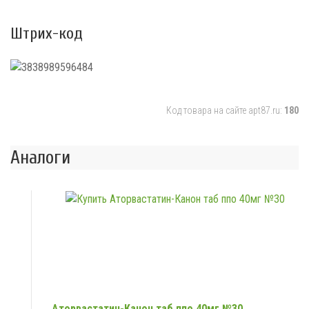
Штрих-код
Код товара на сайте apt87.ru:
180
Аналоги
Аторвастатин-Канон таб ппо 40мг №30