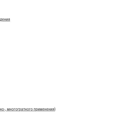
ждения
о-, многогратного применения)