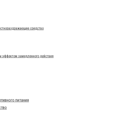
Местнораздражающее средство
м эффектом замедленного действия
тивного питания
ство