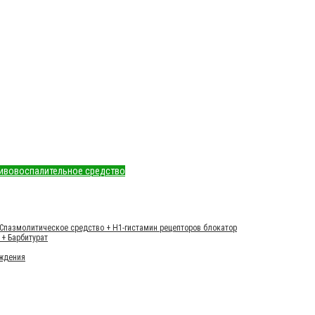
тивовоспалительное средство
Спазмолитическое средство + H1-гистамин рецепторов блокатор
+ Барбитурат
ождения