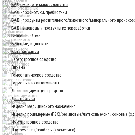
БАД - макро- и микроэлементы
БАД - пробиотики, пребиотики
БАД - продукты растительного/животного/минерального происхо
БАД - углеводы и продукты их переработки
Бельё лечебное
Бельё медицинское
Бытовая химия
Вегетотропное средство
Гигиена
Гомеопатическое средство
Гормоны и их антагонисты
Дезинфицирующее средство
Диагностика
Изделия медицинского назначения
Изделия полимерные (ПВХ)/резиновые/латексные/силиконовые (одн
Иммунотропное средство
Инструменты/приборы (косметика)