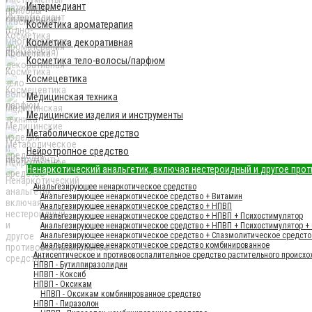
Интермедиант
Косметика ароматерапия
Косметика декоративная
Косметика тело-волосы/парфюм
Космецевтика
Медицинская техника
Медицинские изделия и инструменты
Метаболическое средство
Нейротропное средство
Ненаркотический анальгетик, включая нестероидный и другое про
Анальгезирующее ненаркотическое средство
Анальгезирующее ненаркотическое средство + Витамин
Анальгезирующее ненаркотическое средство + НПВП
Анальгезирующее ненаркотическое средство + НПВП + Психостимулятор
Анальгезирующее ненаркотическое средство + НПВП + Психостимулятор + 
Анальгезирующее ненаркотическое средство + Спазмолитическое средсто 
Анальгезирующее ненаркотическое средство комбинированное
Антисептическое и противовоспалительное средство растительного происх
НПВП - Бутилпиразолидин
НПВП - Коксиб
НПВП - Оксикам
НПВП - Оксикам комбинированное средство
НПВП - Пиразолон