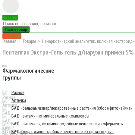
Каталог
Найти товар
0 руб.
Главная
Товары
Ненаркотический анальгетик, включая нестероидн
Пенталгин Экстра-Гель гель д/наружн примен 5%
Фармакологические
группы
Разное
Аптечка
БАД - бальзам/взвар/лекарственные растения (сбор)/фиточай/чай
БАД - витаминно-минеральные комплексы
БАД - витамины, витаминоподобные вещества и коферменты
БАД - жиры, жироподобные вещества и их производные