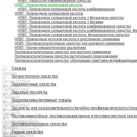
НПВП - Пиразолон комбинированное средство
НПВП - Производное пропионовой кислоты
НПВП - Производное пропионовой кислоты комбинированное
НПВП - Производное салициловой кислоты
НПВП - Производное салициловой кислоты + Антацидное средство
НПВП - Производное салициловой кислоты + Витамин
НПВП - Производное салициловой кислоты комбинированное средство
НПВП - Производное салициловой кислоты комбинированное средство. 
НПВП - Производное салициловой кислоты. Антиагрегантное средство
НПВП - Производное уксусной кислоты и родственное соединение
НПВП - Противовоспалительное средство для наружного применения
НПВП - Прочие ненаркотические анальгетики
Противовоспалительное средство для местного применения
Противовоспалительное средство растительного происхождения
Противовоспалительное средство, обладающее симптомно-модифицирующи
Одежда
Органотропное средство
Перевязочные средства
Пищевые продукты
Презервативы/интимные товары
Продукты для оздоровительного/лечебно-профилактического/спор
Противомикробное, противопаразитарное и противоглистное сред
Противоопухолевое средство
Разные средства