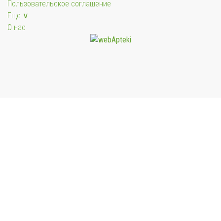
Пользовательское соглашение
Еще ∨
О нас
Мы будем показывать аптеки для вашего города
Выбор отделения для получения заказа
Районная аптека №1 ООО "Чукотфармация", г.
Анадырь
г. Анадырь, ул. Отке, д. 22