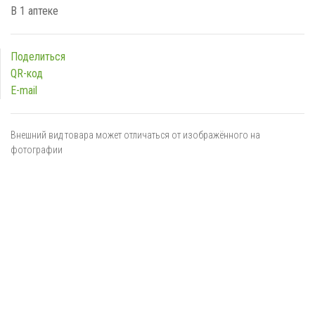
В 1 аптеке
Поделиться
QR-код
E-mail
Внешний вид товара может отличаться от изображённого на
фотографии
Я даю
согласие
на обработку персональных данных в
соответствии с
политикой обработки персональных данных