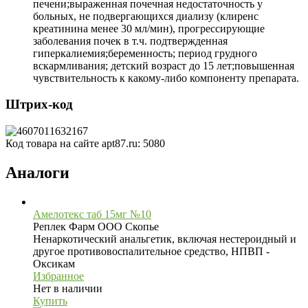
печени;выраженная почечная недостаточность у
больных, не подвергающихся диализу (клиренс
креатинина менее 30 мл/мин), прогрессирующие
заболевания почек в т.ч. подтвержденная
гиперкалиемия;беременность; период грудного
вскармливания; детский возраст до 15 лет;повышенная
чувствительность к какому-либо компоненту препарата.
Штрих-код
Код товара на сайте apt87.ru:
5080
Аналоги
Амелотекс таб 15мг №10
Реплек Фарм ООО Скопье
Ненаркотический анальгетик, включая нестероидный и
другое противовоспалительное средство, НПВП -
Оксикам
Избранное
Нет в наличии
Купить