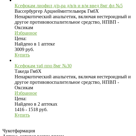
Ксефокам лиофил д/р-ра д/в/в и в/м введ 8мг фл №5
Вассербургер Арцнеймиттельверк ГмбХ
Ненаркотический анальгетик, включая нестероидный и
другое противовоспалительное средство, НПВП -
Оксикам
Избранное
Цена:
Найдено в 1 аптеке
3009 руб.
Купить
Ксефокам таб ппо 8мг №30
Такеда ГмбХ
Ненаркотический анальгетик, включая нестероидный и
другое противовоспалительное средство, НПВП -
Оксикам
Избранное
Цена:
Найдено в 2 аптеках
1416 - 1518 руб.
Купить
Чукотфармация