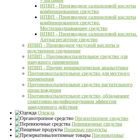
+ Витамин
НПВП - Производное салициловой кислоты
комбинированное средство
НПВП - Производное салициловой кислоты
комбинированное средство.
Местнораздражающее средство
НПВП - Производное салициловой кислоты.
Антиагрегантное средство
НПВП - Производное уксусной кислоты и
родственное соединение
НПВП - Противовоспалительное средство для
наружного применения
НПВП - Прочие ненаркотические анальгетики
Противовоспалительное средство для местного
применения
Противовоспалительное средство растительного
происхождения
Противовоспалительное средство, обладающее
симптомно-модифицирующим эффектом
замедленного действия
Одежда
Органотропное средство
Перевязочные средства
Пищевые продукты
Презервативы/