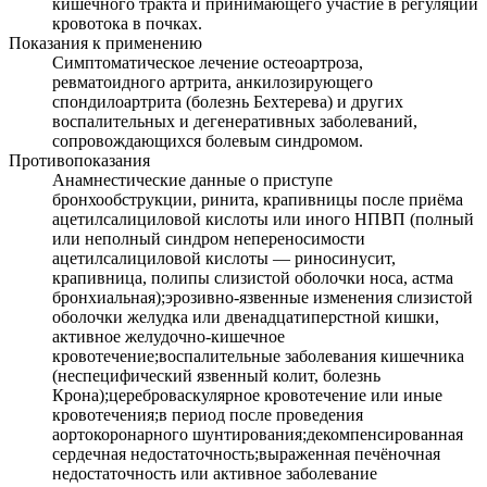
кишечного тракта и принимающего участие в регуляции
кровотока в почках.
Показания к применению
Симптоматическое лечение остеоартроза,
ревматоидного артрита, анкилозирующего
спондилоартрита (болезнь Бехтерева) и других
воспалительных и дегенеративных заболеваний,
сопровождающихся болевым синдромом.
Противопоказания
Анамнестические данные о приступе
бронхообструкции, ринита, крапивницы после приёма
ацетилсалициловой кислоты или иного НПВП (полный
или неполный синдром непереносимости
ацетилсалициловой кислоты — риносинусит,
крапивница, полипы слизистой оболочки носа, астма
бронхиальная);эрозивно-язвенные изменения слизистой
оболочки желудка или двенадцатиперстной кишки,
активное желудочно-кишечное
кровотечение;воспалительные заболевания кишечника
(неспецифический язвенный колит, болезнь
Крона);цереброваскулярное кровотечение или иные
кровотечения;в период после проведения
аортокоронарного шунтирования;декомпенсированная
сердечная недостаточность;выраженная печёночная
недостаточность или активное заболевание