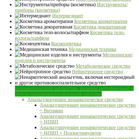
Инструменты/
приборы (косметика)
Интермедиант
Косметика ароматерапия
Косметика декоративная
Косметика тело-
волосы/парфюм
Космецевтика
Медицинская техника
Медицинские
изделия и инструменты
Метаболическое средство
Нейротропное средство
Ненаркотический анальгетик, включая нестероидный и
другое противовоспалительное средство
Анальгезирующее ненаркотическое средство
Анальгезирующее ненаркотическое средство
+ Витамин
Анальгезирующее ненаркотическое средство
+ НПВП
Анальгезирующее ненаркотическое средство
+ НПВП + Психостимулятор
Анальгезирующее ненаркотическое средство