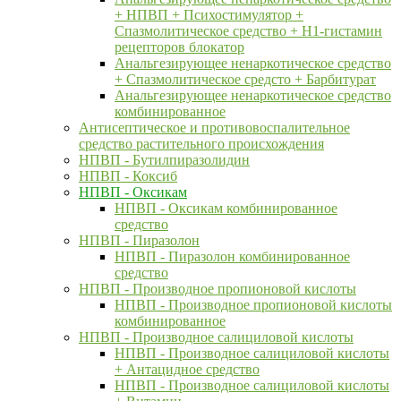
+ НПВП + Психостимулятор +
Спазмолитическое средство + H1-гистамин
рецепторов блокатор
Анальгезирующее ненаркотическое средство
+ Спазмолитическое средсто + Барбитурат
Анальгезирующее ненаркотическое средство
комбинированное
Антисептическое и противовоспалительное
средство растительного происхождения
НПВП - Бутилпиразолидин
НПВП - Коксиб
НПВП - Оксикам
НПВП - Оксикам комбинированное
средство
НПВП - Пиразолон
НПВП - Пиразолон комбинированное
средство
НПВП - Производное пропионовой кислоты
НПВП - Производное пропионовой кислоты
комбинированное
НПВП - Производное салициловой кислоты
НПВП - Производное салициловой кислоты
+ Антацидное средство
НПВП - Производное салициловой кислоты