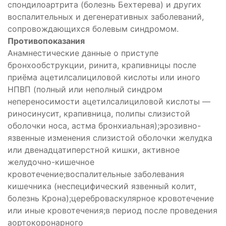
спондилоартрита (болезнь Бехтерева) и других
воспалительных и дегенеративных заболеваний,
сопровождающихся болевым синдромом.
Противопоказания
Анамнестические данные о приступе
бронхообструкции, ринита, крапивницы после
приёма ацетилсалициловой кислоты или иного
НПВП (полный или неполный синдром
непереносимости ацетилсалициловой кислоты —
риносинусит, крапивница, полипы слизистой
оболочки носа, астма бронхиальная);эрозивно-
язвенные изменения слизистой оболочки желудка
или двенадцатиперстной кишки, активное
желудочно-кишечное
кровотечение;воспалительные заболевания
кишечника (неспецифический язвенный колит,
болезнь Крона);цереброваскулярное кровотечение
или иные кровотечения;в период после проведения
аортокоронарного