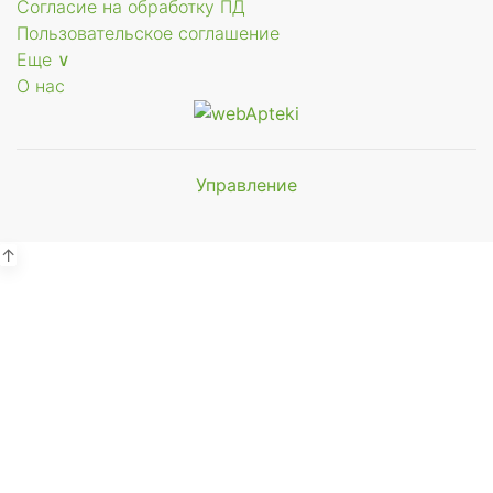
Согласие на обработку ПД
Пользовательское соглашение
Еще ∨
О нас
Управление
Мы будем
щее
показывать аптеки для вашего
города
↑
Выбор отделения для
получения заказа