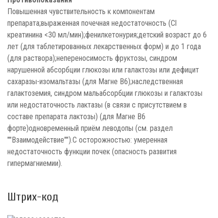
Повышенная чувствительность к компонентам
препарата;выраженная почечная недостаточность (Cl
креатинина <30 мл/мин);фенилкетонурия;детский возраст до 6
лет (для таблетированных лекарственных форм) и до 1 года
(для раствора);непереносимость фруктозы, синдром
нарушенной абсорбции глюкозы или галактозы или дефицит
сахаразы-изомальтазы (для Магне B6);наследственная
галактоземия, синдром мальабсорбции глюкозы и галактозы
или недостаточность лактазы (в связи с присутствием в
составе препарата лактозы) (для Магне B6
форте)одновременный приём леводопы (см. раздел
""Взаимодействие"").С осторожностью: умеренная
недостаточность функции почек (опасность развития
гипермагниемии).
Штрих-код