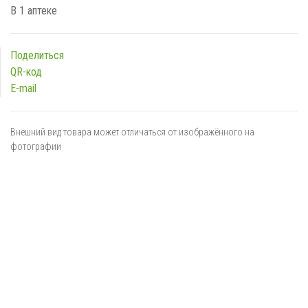
В 1 аптеке
Поделиться
QR-код
E-mail
Внешний вид товара может отличаться от изображённого на
фотографии
Я даю
согласие
на обработку персональных данных в
соответствии с
политикой обработки персональных данных