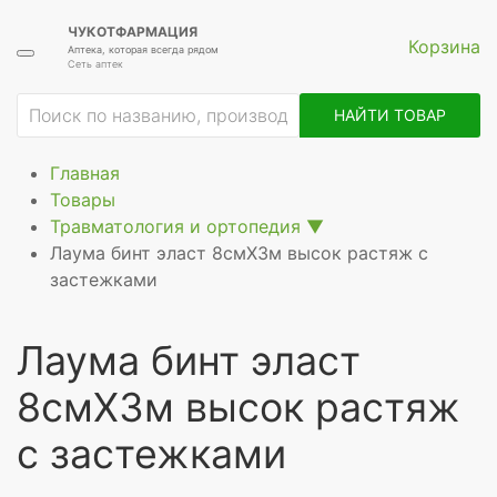
ЧУКОТФАРМАЦИЯ
Корзина
Аптека, которая всегда рядом
Сеть аптек
ие
НАЙТИ ТОВАР
Главная
Товары
Травматология и ортопедия
▼
Лаума бинт эласт 8смX3м высок растяж с
застежками
Лаума бинт эласт
8смX3м высок растяж
с застежками