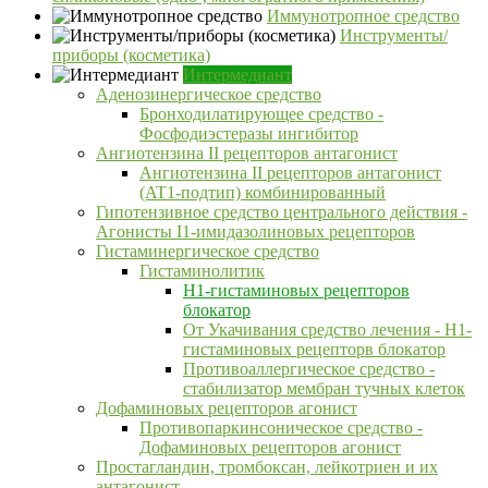
Иммунотропное средство
Инструменты/
приборы (косметика)
Интермедиант
Аденозинергическое средство
Бронходилатирующее средство -
Фосфодиэстеразы ингибитор
Ангиотензина II рецепторов антагонист
Ангиотензина II рецепторов антагонист
(AT1-подтип) комбинированный
Гипотензивное средство центрального действия -
Агонисты I1-имидазолиновых рецепторов
Гистаминергическое средство
Гистаминолитик
H1-гистаминовых рецепторов
блокатор
От Укачивания средство лечения - Н1-
гистаминовых рецепторв блокатор
Противоаллергическое средство -
стабилизатор мембран тучных клеток
Дофаминовых рецепторов агонист
Противопаркинсоническое средство -
Дофаминовых рецепторов агонист
Простагландин, тромбоксан, лейкотриен и их
антагонист