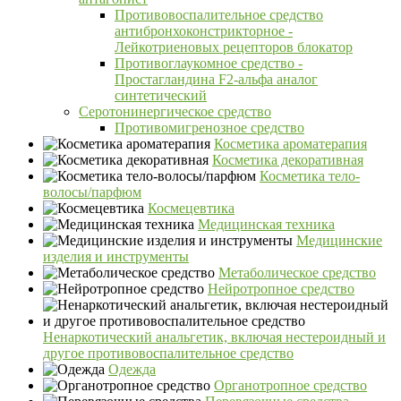
Противовоспалительное средство
антибронхоконстрикторное -
Лейкотриеновых рецепторов блокатор
Противоглаукомное средство -
Простагландина F2-альфа аналог
синтетический
Серотонинергическое средство
Противомигренозное средство
Косметика ароматерапия
Косметика декоративная
Косметика тело-
волосы/парфюм
Космецевтика
Медицинская техника
Медицинские
изделия и инструменты
Метаболическое средство
Нейротропное средство
Ненаркотический анальгетик, включая нестероидный и
другое противовоспалительное средство
Одежда
Органотропное средство