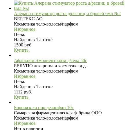
Алерана стимулятор роста д/ресниц и бровей 6мл №2
ВЕРТЕКС АО
Косметика тело-волосы/парфюм
Избранное
Цена:
Найдено в 1 аптеке
1590 руб.
Купить
Афлокрем Эмолиент крем д/тела 50г
БЕЛУПО лекарства и косметика д.д.
Косметика тело-волосы/парфюм
Избранное
Цена:
Найдено в 1 аптеке
1112 руб.
Купить
Борная к-та пор дезинфиц 10г
Самарская фармацевтическая фабрика ООО
Косметика тело-волосы/парфюм
Избранное
Нет в наличии