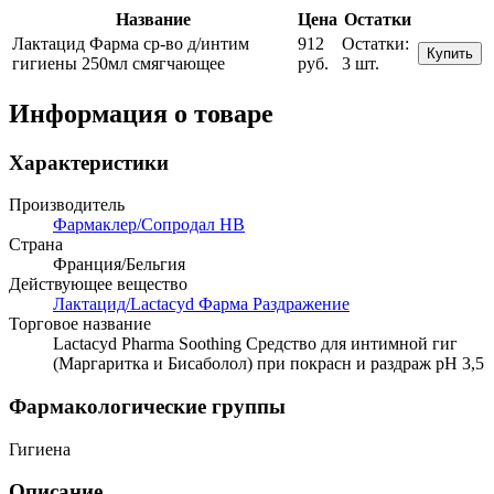
Название
Цена
Остатки
Лактацид Фарма ср-во д/интим
912
Остатки:
Купить
гигиены 250мл смягчающее
руб.
3 шт.
Информация о товаре
Характеристики
Производитель
Фармаклер/Сопродал НВ
Страна
Франция/Бельгия
Действующее вещество
Лактацид/Lactacyd Фарма Раздражение
Торговое название
Lactacyd Pharma Soothing Средство для интимной гиг
(Маргаритка и Бисаболол) при покрасн и раздраж pH 3,5
Фармакологические группы
Гигиена
Описание