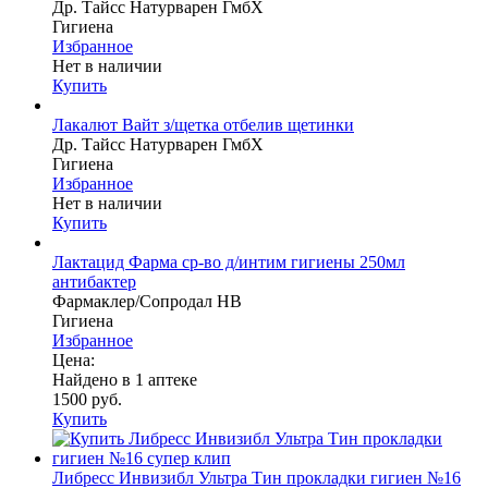
Др. Тайсс Натурварен ГмбХ
Гигиена
Избранное
Нет в наличии
Купить
Лакалют Вайт з/щетка отбелив щетинки
Др. Тайсс Натурварен ГмбХ
Гигиена
Избранное
Нет в наличии
Купить
Лактацид Фарма ср-во д/интим гигиены 250мл
антибактер
Фармаклер/Сопродал НВ
Гигиена
Избранное
Цена:
Найдено в 1 аптеке
1500 руб.
Купить
Либресс Инвизибл Ультра Тин прокладки гигиен №16