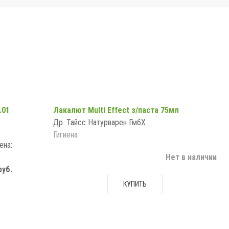
.01
Лакалют Multi Effect з/паста 75мл
Др. Тайсс Натурварен ГмбХ
Гигиена
ена:
Нет в наличии
руб.
КУПИТЬ