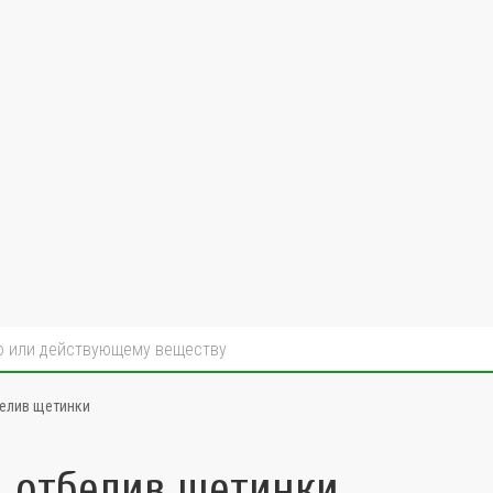
белив щетинки
а отбелив щетинки