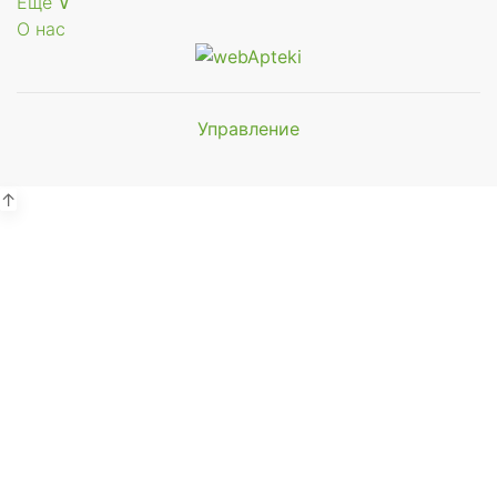
Еще ∨
О нас
Управление
Мы будем
показывать аптеки для вашего
города
↑
Выбор отделения для
получения заказа
Районная аптека №1 ООО
"Чукотфармация", г. Анадырь