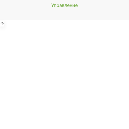
Управление
Мы будем
показывать аптеки для вашего
города
↑
Выбор отделения для
получения заказа
Районная аптека №1 ООО
"Чукотфармация", г. Анадырь
г. Анадырь, ул. Отке, д. 22
Выбрать
Районная аптека №2 ООО
"Чукотфармация", г. Певек