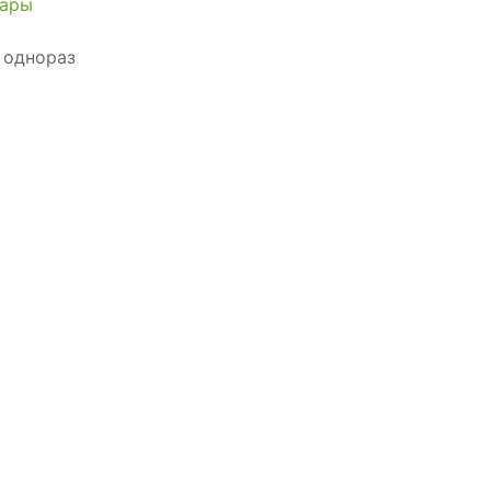
уары
 однораз