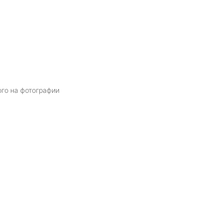
ого на фотографии
Я даю
согласие
на обработку персональных данных в соответств
политикой обработки персональных данных