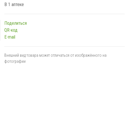
В 1 аптеке
Поделиться
QR-код
E-mail
Внешний вид товара может отличаться от изображённого на
фотографии
Я даю
согласие
на обработку персональных данных в
соответствии с
политикой обработки персональных данных