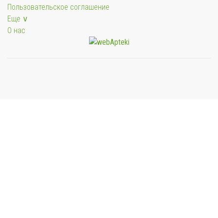
Пользовательское соглашение
Еще ∨
О нас
Мы будем показывать аптеки для вашего города
Выбор отделения для получения заказа
Районная аптека №1 ООО "Чукотфармация", г.
Анадырь
г. Анадырь, ул. Отке, д. 22