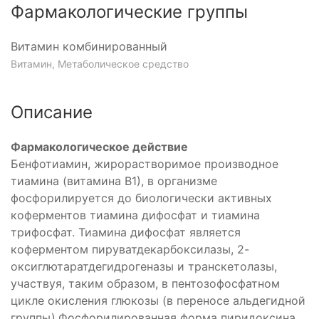
Фармакологические группы
Витамин комбинированный
Витамин, Метаболическое средство
Описание
Фармакологическое действие
Бенфотиамин, жирорастворимое производное
тиамина (витамина В1), в организме
фосфорилируется до биологически активных
коферментов тиамина дифосфат и тиамина
трифосфат. Тиамина дифосфат является
коферментом пируватдекарбоксилазы, 2-
оксиглютаратдегидрогеназы и транскетолазы,
участвуя, таким образом, в пентозофосфатном
цикле окисления глюкозы (в переносе альдегидной
группы).Фосфорилированная форма пиридоксина