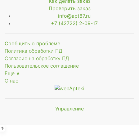
Как делать заказ
зы-4-
Проверить заказ
д
info@apt87.ru
+7 (42722) 2-09-17
Сообщить о проблеме
Политика обработки ПД
Согласие на обработку ПД
Пользовательское соглашение
Еще ∨
О нас
Управление
Мы будем
а
показывать аптеки для вашего
ид
города
↑