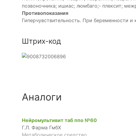
позвоночника; ишиас; люмбаго;- плексит; межр
Противопоказания
Гиперчувствительность. При беременности и 
Штрих-код
Аналоги
Нейромультивит таб ппо №60
Г.Л. Фарма ГмбХ
Метаболическое средство,