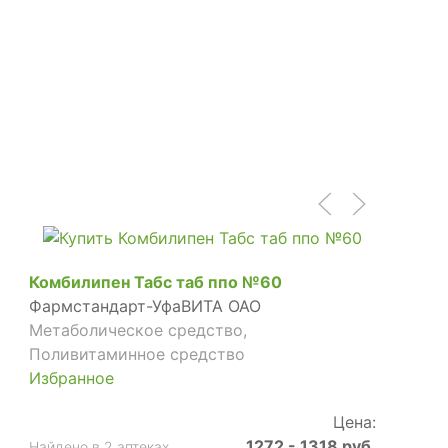
Комбилипен Табс таб ппо №60
Фармстандарт-УфаВИТА ОАО
Метаболическое средство,
Поливитаминное средство
Избранное
Цена:
1272 - 1318 руб.
Найдено в 2 аптеках