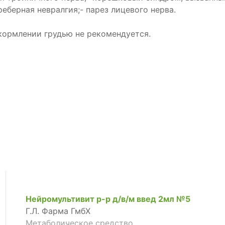
еберная невралгия;- парез лицевого нерва.
кормлении грудью не рекомендуется.
Нейромультивит р-р д/в/м введ 2мл №5
Г.Л. Фарма ГмбХ
Метаболическое средство,