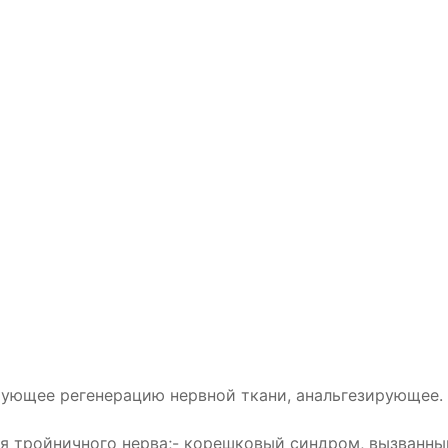
ующее регенерацию нервной ткани, анальгезирующее.
гия тройничного нерва;- корешковый синдром, вызван