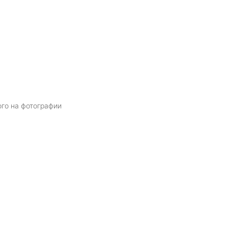
ого на фотографии
Я даю
согласие
на обработку персональных данных в соответств
политикой обработки персональных данных