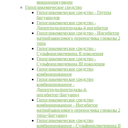
микроциркуляции
Гипогликемическое средство
Гипогликемическое средство - Группа
бигуанидов
Гипогликемическое средство -
Дипептидилпептидазы-4 ингибитор
Гипогликемическое средство - Ингибитор
натрийзависимого переносчика глюкозы 2
типа
Гипогликемическое средство -
Сульфонилмочевина II поколения
Гипогликемическое средство -
Сульфонилмочевина III поколения
Гипогликемическое средство
комбинированное
Гипогликемическое средство
комбинированное -
Дипептидилпептидазы-4-
ингибитор+Бигуанид
Гипогликемическое средство
комбинированное - Ингибитор
натрийзависимого переносчика глюкозы 2
типа+Бигуанид
Гипогликемическое средство
комбинированное - Сульфонилмочевина II