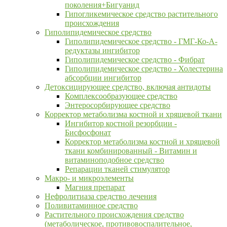
поколения+Бигуанид
Гипогликемическое средство растительного
происхождения
Гиполипидемическое средство
Гиполипидемическое средство - ГМГ-Ко-А-
редуктазы ингибитор
Гиполипидемическое средство - Фибрат
Гиполипидемическое средство - Холестерина
абсорбции ингибитор
Детоксицирующее средство, включая антидоты
Комплексообразующее средство
Энтеросорбирующее средство
Корректор метаболизма костной и хрящевой ткани
Ингибитор костной резорбции -
Бисфосфонат
Корректор метаболизма костной и хрящевой
ткани комбинированный - Витамин и
витаминоподобное средство
Репарации тканей стимулятор
Макро- и микроэлементы
Магния препарат
Нефролитиаза средство лечения
Поливитаминное средство
Растительного происхождения средство
(метаболическое, противовоспалительное,