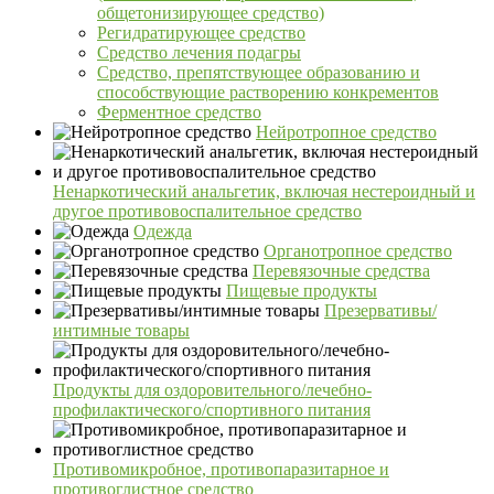
общетонизирующее средство)
Регидратирующее средство
Средство лечения подагры
Средство, препятствующее образованию и
способствующие растворению конкрементов
Ферментное средство
Нейротропное средство
Ненаркотический анальгетик, включая нестероидный и
другое противовоспалительное средство
Одежда
Органотропное средство
Перевязочные средства
Пищевые продукты
Презервативы/
интимные товары
Продукты для оздоровительного/лечебно-
профилактического/спортивного питания
Противомикробное, противопаразитарное и
противоглистное средство