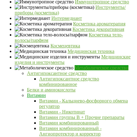
Иммунотропное средство
Инструменты/
приборы (косметика)
Интермедиант
Косметика ароматерапия
Косметика декоративная
Косметика тело-
волосы/парфюм
Космецевтика
Медицинская техника
Медицинские
изделия и инструменты
Метаболическое средство
Антигипоксантное средство
Антигипоксантное средство
комбинированное
Белки и аминокислоты
Витамин
Витамин - Кальциево-фосфорного обмена
регулятор
Витамин - Никотинат
Витамин группы B + Прочие препараты
Витамин комбинированный
Витамин комбинированный -
Ангиопротектор и корректор