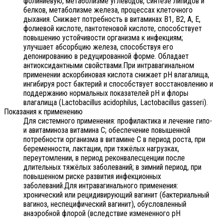
фолиниевую, метаболизме углеводов, синтезе липидов и
белков, метаболизме железа, процессах клеточного
дыхания. Снижает потребность в витаминах B1, B2, A, E,
фолиевой кислоте, пантотеновой кислоте, способствует
повышению устойчивости организма к инфекциям;
улучшает абсорбцию железа, способствуя его
депонированию в редуцированной форме. Обладает
антиоксидантными свойствами.При интравагинальном
применении аскорбиновая кислота снижает рН влагалища,
ингибируя рост бактерий и способствует восстановлению и
поддержанию нормальных показателей рН и флоры
влагалища (Lactobacillus acidophilus, Lactobacillus gasseri).
Показания к применению
Для системного применения: профилактика и лечение гипо-
и авитаминоза витамина С; обеспечение повышенной
потребности организма в витамине С в период роста, при
беременности, лактации, при тяжёлых нагрузках,
переутомлении, в период реконвалесценции после
длительных тяжёлых заболеваний; в зимний период, при
повышенном риске развития инфекционных
заболеваний.Для интравагинального применения:
хронический или рецидивирующий вагинит (бактериальный
вагиноз, неспецифический вагинит), обусловленный
анаэробной флорой (вследствие измененного рН