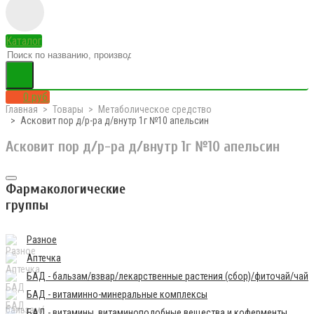
Каталог
0 руб.
Главная
Товары
Метаболическое средство
Асковит пор д/р-ра д/внутр 1г №10 апельсин
Асковит пор д/р-ра д/внутр 1г №10 апельсин
Фармакологические
группы
Разное
Аптечка
БАД - бальзам/взвар/лекарственные растения (сбор)/фиточай/чай
БАД - витаминно-минеральные комплексы
БАД - витамины, витаминоподобные вещества и коферменты