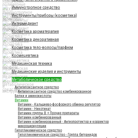
Иммунотропное средство
Инструменты/приборы (косметика)
Интермедиант
Косметика ароматерапия
Косметика декоративная
Косметика тело-волосы/парфюм
Космецевтика
Медицинская техника
Медицинские изделия и инструменты
Метаболическое средство
Антигипоксантное средство
Антигипоксантное средство комбинированное
Белки и аминокислоты
Витамин
Витамин - Кальциево-фосфорного обмена регулятор
Витамин - Никотинат
Витамин группы B + Прочие препараты
Витамин комбинированный
Витамин комбинированный - Ангиопротектор и корректор
микроциркуляции
Гипогликемическое средство
Гипогликемическое средство - Группа бигуанидов