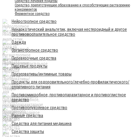
Средство лечения подагры
Средство, препятствующее образованию и способствующие растворению
конкрементов
Ферментное средство
Нейротропное средство
Ненаркотический анальгетик, включая нестероидный и другое
противовоспалительное средство
Одежда
Органотропное средство
Перевязочные средства
Пищевые продукты
Презервативы/интимные товары
Продукты для оздоровительного/лечебно-профилактического/
спортивного питания
Противомикробное, противопаразитарное и противоглистное
средство
Противоопухолевое средство
Разные средства
Средства для питания медицина
Средства защиты