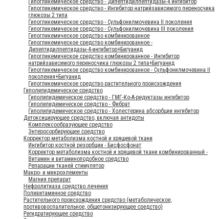
Гипогликемическое средство - Дипептидилпептидазы-4 ингибитор
Гипогликемическое средство - Ингибитор натрийзависимого переносчика
глюкозы 2 типа
Гипогликемическое средство - Сульфонилмочевина II поколения
Гипогликемическое средство - Сульфонилмочевина III поколения
Гипогликемическое средство комбинированное
Гипогликемическое средство комбинированное -
Дипептидилпептидазы-4-ингибитор+Бигуанид
Гипогликемическое средство комбинированное - Ингибитор
натрийзависимого переносчика глюкозы 2 типа+Бигуанид
Гипогликемическое средство комбинированное - Сульфонилмочевина II
поколения+Бигуанид
Гипогликемическое средство растительного происхождения
Гиполипидемическое средство
Гиполипидемическое средство - ГМГ-Ко-А-редуктазы ингибитор
Гиполипидемическое средство - Фибрат
Гиполипидемическое средство - Холестерина абсорбции ингибитор
Детоксицирующее средство, включая антидоты
Комплексообразующее средство
Энтеросорбирующее средство
Корректор метаболизма костной и хрящевой ткани
Ингибитор костной резорбции - Бисфосфонат
Корректор метаболизма костной и хрящевой ткани комбинированный -
Витамин и витаминоподобное средство
Репарации тканей стимулятор
Макро- и микроэлементы
Магния препарат
Нефролитиаза средство лечения
Поливитаминное средство
Растительного происхождения средство (метаболическое,
противовоспалительное, общетонизирующее средство)
Регидратирующее средство