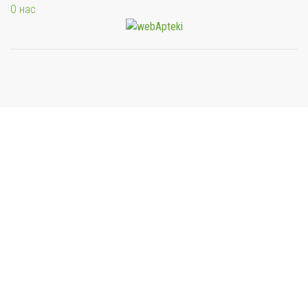
О нас
Мы будем показывать аптеки для вашего города
Выбор отделения для получения заказа
Районная аптека №1 ООО "Чукотфармация", г.
Анадырь
г. Анадырь, ул. Отке, д. 22
Выбрать
Районная аптека №2 ООО "Чукотфармация", г.