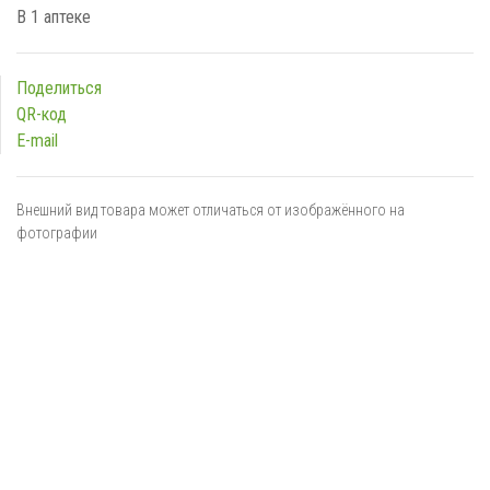
В 1 аптеке
Поделиться
QR-код
E-mail
Внешний вид товара может отличаться от изображённого на
фотографии
Я даю
согласие
на обработку персональных данных в
соответствии с
политикой обработки персональных данных