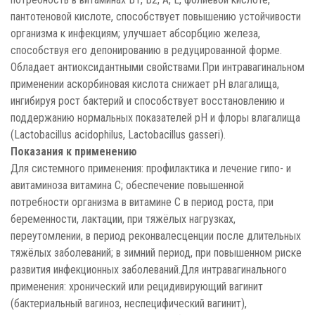
пантотеновой кислоте, способствует повышению устойчивости
организма к инфекциям; улучшает абсорбцию железа,
способствуя его депонированию в редуцированной форме.
Обладает антиоксидантными свойствами.При интравагинальном
применении аскорбиновая кислота снижает рН влагалища,
ингибируя рост бактерий и способствует восстановлению и
поддержанию нормальных показателей рН и флоры влагалища
(Lactobacillus acidophilus, Lactobacillus gasseri).
Показания к применению
Для системного применения: профилактика и лечение гипо- и
авитаминоза витамина С; обеспечение повышенной
потребности организма в витамине С в период роста, при
беременности, лактации, при тяжёлых нагрузках,
переутомлении, в период реконвалесценции после длительных
тяжёлых заболеваний; в зимний период, при повышенном риске
развития инфекционных заболеваний.Для интравагинального
применения: хронический или рецидивирующий вагинит
(бактериальный вагиноз, неспецифический вагинит),