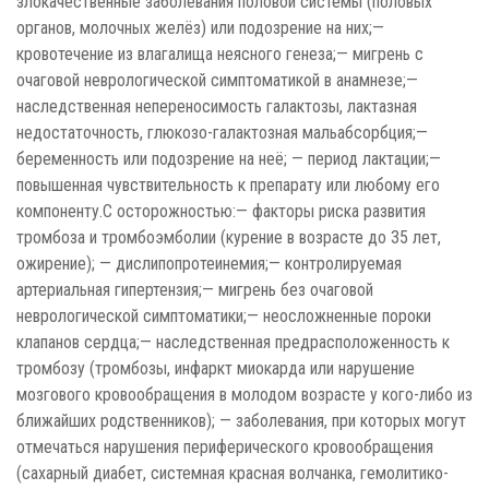
злокачественные заболевания половой системы (половых
органов, молочных желёз) или подозрение на них;—
кровотечение из влагалища неясного генеза;— мигрень с
очаговой неврологической симптоматикой в анамнезе;—
наследственная непереносимость галактозы, лактазная
недостаточность, глюкозо-галактозная мальабсорбция;—
беременность или подозрение на неё; — период лактации;—
повышенная чувствительность к препарату или любому его
компоненту.С осторожностью:— факторы риска развития
тромбоза и тромбоэмболии (курение в возрасте до 35 лет,
ожирение); — дислипопротеинемия;— контролируемая
артериальная гипертензия;— мигрень без очаговой
неврологической симптоматики;— неосложненные пороки
клапанов сердца;— наследственная предрасположенность к
тромбозу (тромбозы, инфаркт миокарда или нарушение
мозгового кровообращения в молодом возрасте у кого-либо из
ближайших родственников); — заболевания, при которых могут
отмечаться нарушения периферического кровообращения
(сахарный диабет, системная красная волчанка, гемолитико-