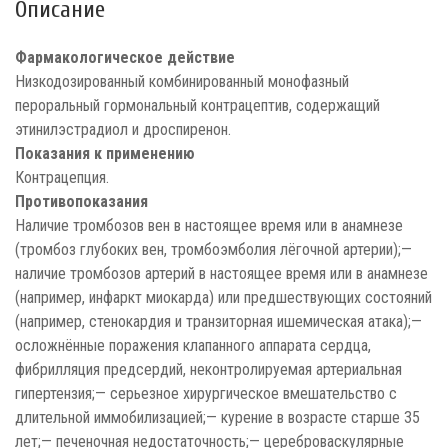
Описание
Фармакологическое действие
Низкодозированный комбинированный монофазный
пероральный гормональный контрацептив, содержащий
этинилэстрадиол и дроспиренон.
Показания к применению
Контрацепция.
Противопоказания
Наличие тромбозов вен в настоящее время или в анамнезе
(тромбоз глубоких вен, тромбоэмболия лёгочной артерии);—
наличие тромбозов артерий в настоящее время или в анамнезе
(например, инфаркт миокарда) или предшествующих состояний
(например, стенокардия и транзиторная ишемическая атака);—
осложнённые поражения клапанного аппарата сердца,
фибрилляция предсердий, неконтролируемая артериальная
гипертензия;— серьезное хирургическое вмешательство с
длительной иммобилизацией;— курение в возрасте старше 35
лет;— печеночная недостаточность;— цереброваскулярные