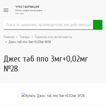
ЧУКОТФАРМАЦИЯ
Аптека, которая всегда рядом
Сеть аптек
Главная
Товары
Гормоны и их антагонисты
Джес таб ппо 3мг+0,02мг №28
Джес таб ппо 3мг+0,02мг
№28