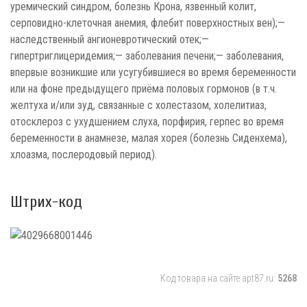
уремический синдром, болезнь Крона, язвенный колит,
серповидно-клеточная анемия, флебит поверхностных вен);—
наследственный ангионевротический отек;—
гипертриглицеридемия;— заболевания печени;— заболевания,
впервые возникшие или усугубившиеся во время беременности
или на фоне предыдущего приёма половых гормонов (в т.ч.
желтуха и/или зуд, связанные с холестазом, холелитиаз,
отосклероз с ухудшением слуха, порфирия, герпес во время
беременности в анамнезе, малая хорея (болезнь Сиденхема),
хлоазма, послеродовый период).
Штрих-код
Код товара на сайте apt87.ru:
5268