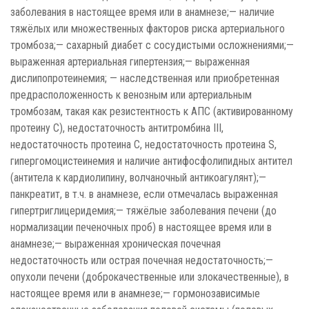
заболевания в настоящее время или в анамнезе;— наличие
тяжёлых или множественных факторов риска артериального
тромбоза;— сахарный диабет с сосудистыми осложнениями;—
выраженная артериальная гипертензия;— выраженная
дислипопротеинемия; — наследственная или приобретенная
предрасположенность к венозным или артериальным
тромбозам, такая как резистентность к АПС (активированному
протеину С), недостаточность антитромбина III,
недостаточность протеина С, недостаточность протеина S,
гипергомоцистеинемия и наличие антифосфолипидных антител
(антитела к кардиолипину, волчаночный антикоагулянт);—
панкреатит, в т.ч. в анамнезе, если отмечалась выраженная
гипертриглицеридемия;— тяжёлые заболевания печени (до
нормализации печеночных проб) в настоящее время или в
анамнезе;— выраженная хроническая почечная
недостаточность или острая почечная недостаточность;—
опухоли печени (доброкачественные или злокачественные), в
настоящее время или в анамнезе;— гормонозависимые