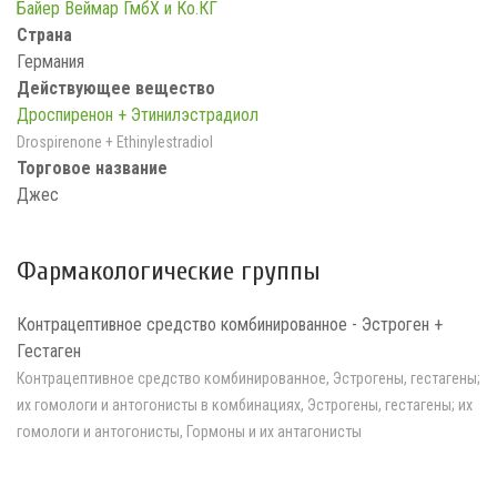
Байер Веймар ГмбХ и Ко.КГ
Страна
Германия
Действующее вещество
Дроспиренон + Этинилэстрадиол
Drospirenone + Ethinylestradiol
Торговое название
Джес
Фармакологические группы
Контрацептивное средство комбинированное - Эстроген +
Гестаген
Контрацептивное средство комбинированное, Эстрогены, гестагены;
их гомологи и антогонисты в комбинациях, Эстрогены, гестагены; их
гомологи и антогонисты, Гормоны и их антагонисты