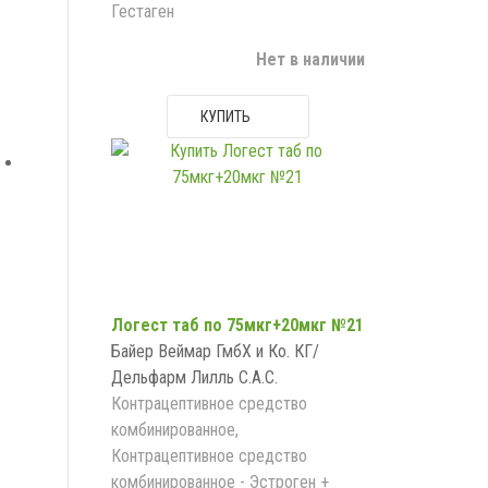
Гестаген
Нет в наличии
КУПИТЬ
Логест таб по 75мкг+20мкг №21
Байер Веймар ГмбХ и Ко. КГ/
Дельфарм Лилль С.А.С.
Контрацептивное средство
комбинированное,
Контрацептивное средство
комбинированное - Эстроген +