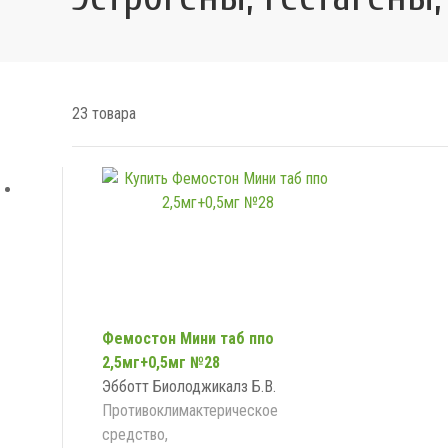
23 товара
Фемостон Мини таб ппо
2,5мг+0,5мг №28
Эбботт Биолоджикалз Б.В.
Противоклимактерическое
средство,