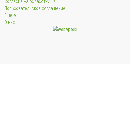
Согласие на обработку ПД
Пользовательское соглашение
Еще ∨
О нас
Мы будем показывать аптеки для вашего города
Выбор отделения для получения заказа
Районная аптека №1 ООО "Чукотфармация", г.
Анадырь
г. Анадырь, ул. Отке, д. 22