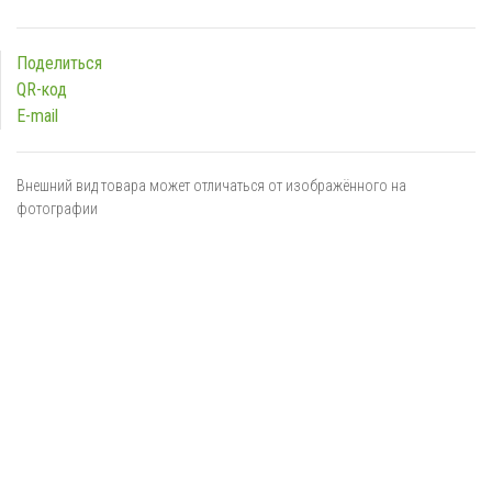
Поделиться
QR-код
E-mail
Внешний вид товара может отличаться от изображённого на
фотографии
Я даю
согласие
на обработку персональных данных в
соответствии с
политикой обработки персональных данных