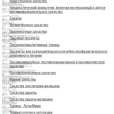
Нейротропное средство
Ненаркотический анальгетик, включая нестероидный и другое
противовоспалительное средство
Одежда
Органотропное средство
Перевязочные средства
Пищевые продукты
Презервативы/интимные товары
Продукты для оздоровительного/лечебно-профилактического/
спортивного питания
Противомикробное, противопаразитарное и противоглистное
средство
Противоопухолевое средство
Разные средства
Средства для питания медицина
Средства защиты
Средства защиты медицина
Товары - Дети/Мама
Травматология и ортопедия