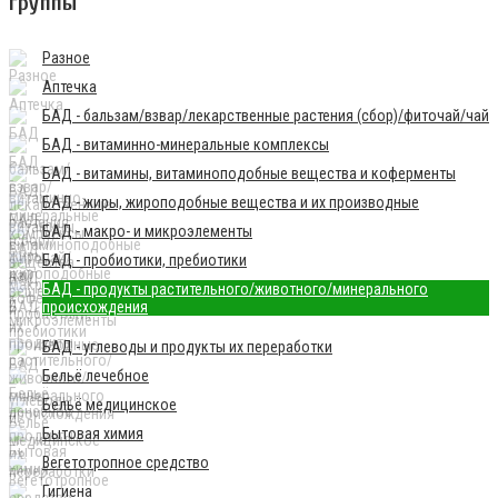
группы
Разное
Аптечка
БАД - бальзам/взвар/лекарственные растения (сбор)/фиточай/чай
БАД - витаминно-минеральные комплексы
БАД - витамины, витаминоподобные вещества и коферменты
БАД - жиры, жироподобные вещества и их производные
БАД - макро- и микроэлементы
БАД - пробиотики, пребиотики
БАД - продукты растительного/животного/минерального
происхождения
БАД - углеводы и продукты их переработки
Бельё лечебное
Бельё медицинское
Бытовая химия
Вегетотропное средство
Гигиена