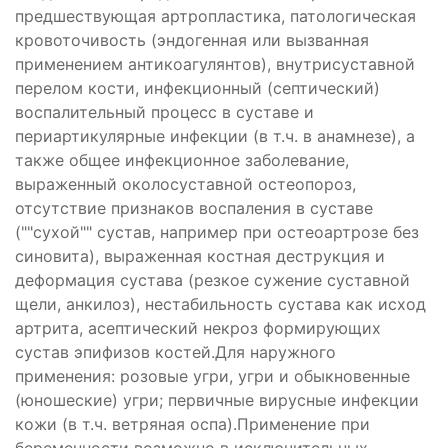
предшествующая артропластика, патологическая
кровоточивость (эндогенная или вызванная
применением антикоагулянтов), внутрисуставной
перелом кости, инфекционный (септический)
воспалительный процесс в суставе и
периартикулярные инфекции (в т.ч. в анамнезе), а
также общее инфекционное заболевание,
выраженный околосуставной остеопороз,
отсутствие признаков воспаления в суставе
(""сухой"" сустав, например при остеоартрозе без
синовита), выраженная костная деструкция и
деформация сустава (резкое сужение суставной
щели, анкилоз), нестабильность сустава как исход
артрита, асептический некроз формирующих
сустав эпифизов костей.Для наружного
применения: розовые угри, угри и обыкновенные
(юношеские) угри; первичные вирусные инфекции
кожи (в т.ч. ветряная оспа).Применение при