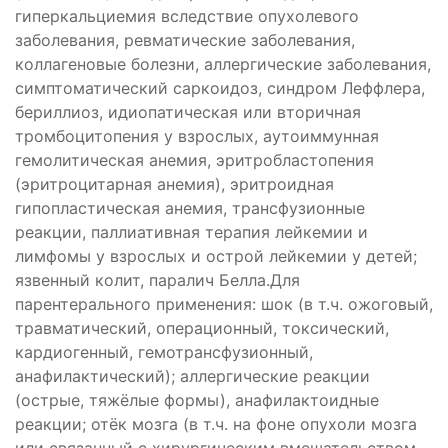
гиперкальциемия вследствие опухолевого
заболевания, ревматические заболевания,
коллагеновые болезни, аллергические заболевания,
симптоматический саркоидоз, синдром Леффлера,
бериллиоз, идиопатическая или вторичная
тромбоцитопения у взрослых, аутоиммунная
гемолитическая анемия, эритробластопения
(эритроцитарная анемия), эритроидная
гипопластическая анемия, трансфузионные
реакции, паллиативная терапия лейкемии и
лимфомы у взрослых и острой лейкемии у детей;
язвенный колит, паралич Белла.Для
парентерального применения: шок (в т.ч. ожоговый,
травматический, операционный, токсический,
кардиогенный, гемотрансфузионный,
анафилактический); аллергические реакции
(острые, тяжёлые формы), анафилактоидные
реакции; отёк мозга (в т.ч. на фоне опухоли мозга