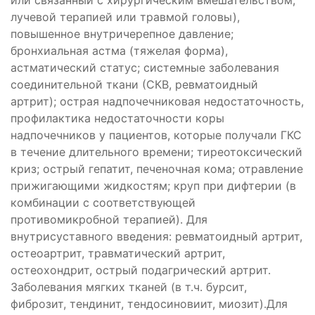
или связанный с хирургическим вмешательством,
лучевой терапией или травмой головы),
повышенное внутричерепное давление;
бронхиальная астма (тяжелая форма),
астматический статус; системные заболевания
соединительной ткани (СКВ, ревматоидный
артрит); острая надпочечниковая недостаточность,
профилактика недостаточности коры
надпочечников у пациентов, которые получали ГКС
в течение длительного времени; тиреотоксический
криз; острый гепатит, печеночная кома; отравление
прижигающими жидкостям; круп при дифтерии (в
комбинации с соответствующей
противомикробной терапией). Для
внутрисуставного введения: ревматоидный артрит,
остеоартрит, травматический артрит,
остеохондрит, острый подагрический артрит.
Заболевания мягких тканей (в т.ч. бурсит,
фиброзит, тендинит, тендосиновиит, миозит).Для