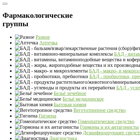
Фармакологические
группы
Разное
Аптечка
БАД - вита
БАД - макро- и микроэ
БАД - пробиотики, пр
БАД - угле
Бельё лечебное
Бельё медицинское
Бытовая химия
Вегетотропное средство
Гигиена
Гомеопатическое средство
Гормоны и их антагонисты
Дезинфицирующее средст
Диагностика