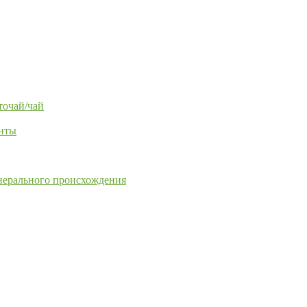
точай/чай
енты
нерального происхождения