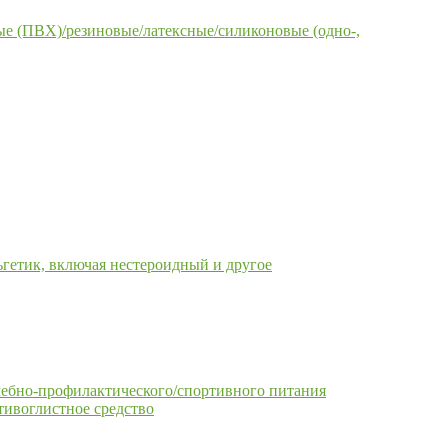
е (ПВХ)/резиновые/латексные/силиконовые (одно-,
гетик, включая нестероидный и другое
чебно-профилактического/спортивного питания
тивоглистное средство