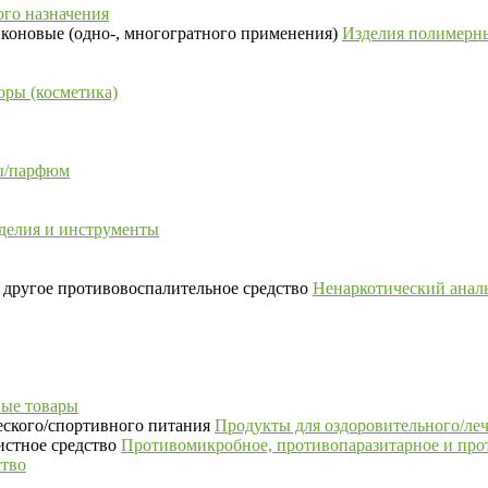
го назначения
Изделия полимерны
ры (косметика)
сы/парфюм
делия и инструменты
Ненаркотический аналь
ые товары
Продукты для оздоровительного/ле
Противомикробное, противопаразитарное и про
ство