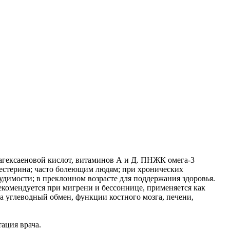
гексаеновой кислот, витаминов А и Д. ПНЖК омега-3
естерина; часто болеющим людям; при хронических
димости; в преклонном возрасте для поддержания здоровья.
екомендуется при мигрени и бессоннице, применяется как
 углеводный обмен, функции костного мозга, печени,
ация врача.