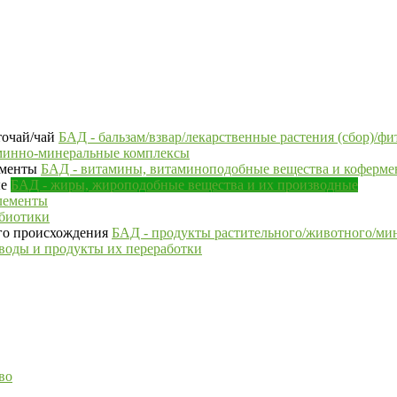
БАД - бальзам/взвар/лекарственные растения (сбор)/фи
минно-минеральные комплексы
БАД - витамины, витаминоподобные вещества и коферм
БАД - жиры, жироподобные вещества и их производные
лементы
ебиотики
БАД - продукты растительного/животного/ми
воды и продукты их переработки
во