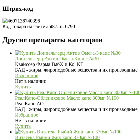
Штрих-код
Код товара на сайте apt87.ru:
6790
Другие препараты категории
Доппельгерц Актив Омега-3 капс №30
Квайссер Фарма ГмбХ и Ко. КГ
БАД - жиры, жироподобные вещества и их производные
Избранное
Нет в наличии
Купить
РеалКапс-Облепиховое Масло капс 300мг №100
РеалКапс АО
БАД - жиры, жироподобные вещества и их производные
Избранное
Нет в наличии
Купить
Витатека Рыбий Жир капс 370мг №100