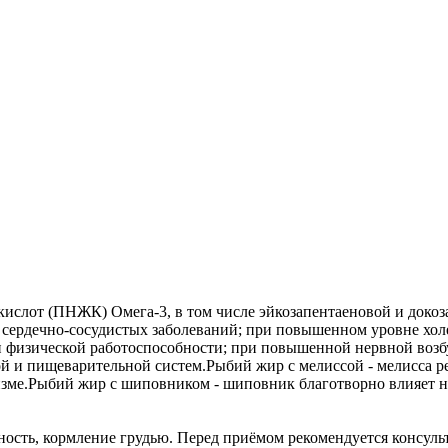
лот (ПНЖК) Омега-3, в том числе эйкозапентаеновой и докоза
 сердечно-сосудистых заболеваний; при повышенном уровне хол
 физической работоспособности; при повышенной нервной возбу
ой и пищеварительной систем.Рыбий жир с мелиссой - мелисса р
изме.Рыбий жир с шиповником - шиповник благотворно влияет на
сть, кормление грудью. Перед приёмом рекомендуется консульт