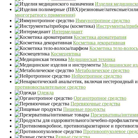
Изделия медицинско
многогратного применения)
Иммунотропное средство
Инструменты/прибо
Интермедиант
Косметика ароматерапия
Косметика декоративная
Косметика тело-воло
Космецевтика
Медицинская техника
Медицинские из
Метаболическое средство
Нейротропное средство
противовоспалительное средство
Одежда
Органотропное средство
Перевязочные средства
Пищевые продукты
Презервативы/интимн
Противоопухолевое сред
Разные средства