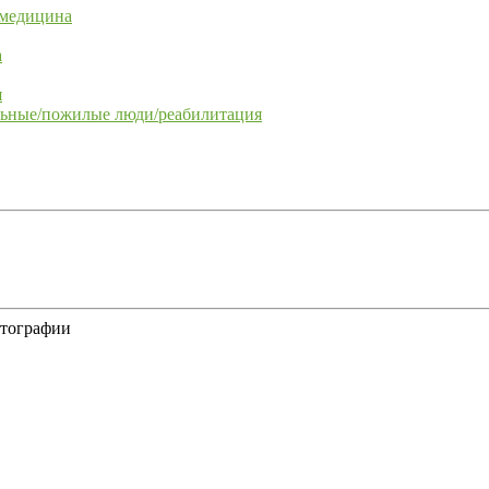
 медицина
а
я
льные/пожилые люди/реабилитация
отографии