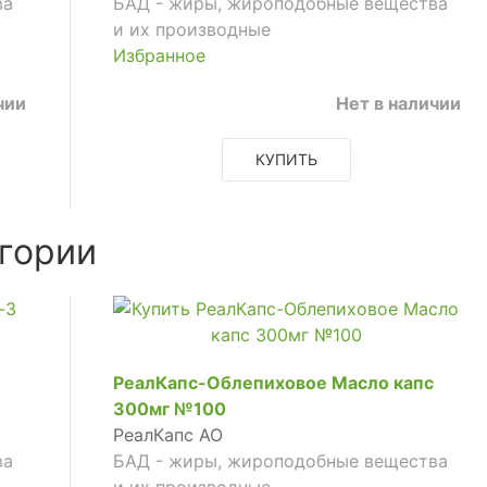
ва
БАД - жиры, жироподобные вещества
и их производные
Избранное
чии
Нет в наличии
КУПИТЬ
гории
РеалКапс-Облепиховое Масло капс
300мг №100
РеалКапс АО
ва
БАД - жиры, жироподобные вещества
и их производные