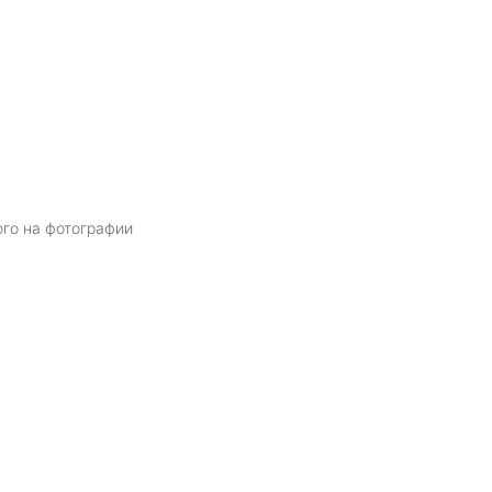
ого на фотографии
Я даю
согласие
на обработку персональных данных в соответств
политикой обработки персональных данных