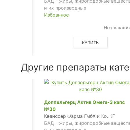
БАД - жиры, жироподобные вещест
и их производные
Избранное
Нет в нали
КУПИТЬ
Другие препараты кате
Доппельгерц Актив Омега-3 капс
№30
Квайссер Фарма ГмбХ и Ко. КГ
БАД - жиры, жироподобные вещест
и их производные