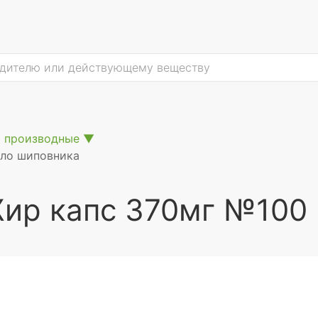
х производные
▼
сло шиповника
Жир капс 370мг №100