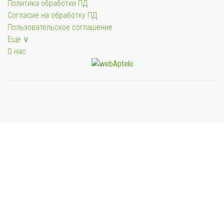
Политика обработки ПД
Согласие на обработку ПД
Пользовательское соглашение
Еще ∨
О нас
Мы будем показывать аптеки для вашего города
Выбор отделения для получения заказа
Районная аптека №1 ООО "Чукотфармация", г.