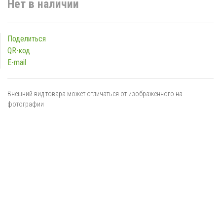
Нет в наличии
Поделиться
QR-код
E-mail
Внешний вид товара может отличаться от изображённого на
фотографии
Я даю
согласие
на обработку персональных данных в
соответствии с
политикой обработки персональных данных