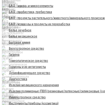
БАД - макро- и микроэлементы
БАД - пробиотики, пребиотики
БАД - продукты растительного/животного/минерального происхо
БАД - углеводы и продукты их переработки
Бельё лечебное
Бельё медицинское
Бытовая химия
Вегетотропное средство
Гигиена
Гомеопатическое средство
Гормоны и их антагонисты
Дезинфицирующее средство
Диагностика
Изделия медицинского назначения
Изделия полимерные (ПВХ)/резиновые/латексные/силиконовые (одн
Иммунотропное средство
Инструменты/приборы (косметика)