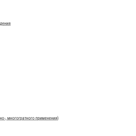
ждения
о-, многогратного применения)