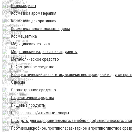
Интермедиант
Косметика ароматерапия
Косметика декоративная
Косметика тело-волосы/парфюм
Космецевтика
Медицинская техника
Медицинские изделия и инструменты
Метаболическое средство
Нейротропное средство
Ненаркотический анальгетик, включая нестероидный и другое про
Одежда
Органотропное средство
Перевязочные средства
Пищевые продукты
Презервативы/интимные товары
Продукты для оздоровительного/лечебно-профилактического/спор
Противомикробное, противопаразитарное и противоглистное сред