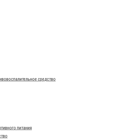
тивовоспалительное средство
тивного питания
ство