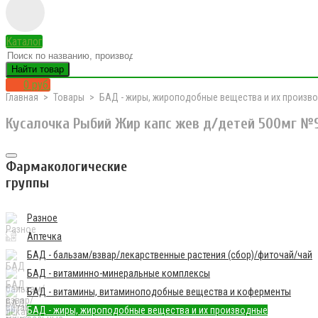
Каталог
Найти товар
0 руб.
Главная
Товары
БАД - жиры, жироподобные вещества и их произв
Кусалочка Рыбий Жир капс жев д/детей 500мг №9
Фармакологические
группы
Разное
Аптечка
БАД - бальзам/взвар/лекарственные растения (сбор)/фиточай/чай
БАД - витаминно-минеральные комплексы
БАД - витамины, витаминоподобные вещества и коферменты
БАД - жиры, жироподобные вещества и их производные