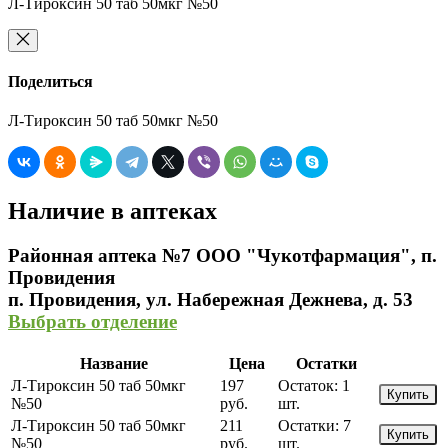
Л-Тироксин 50 таб 50мкг №50
Поделиться
Л-Тироксин 50 таб 50мкг №50
Наличие в аптеках
Районная аптека №7 ООО "Чукотфармация", п.
Провидения
п. Провидения, ул. Набережная Дежнева, д. 53
Выбрать отделение
Название
Цена
Остатки
Л-Тироксин 50 таб 50мкг
197
Остаток:
1
Купить
№50
руб.
шт.
Л-Тироксин 50 таб 50мкг
211
Остатки:
7
Купить
№50
руб.
шт.