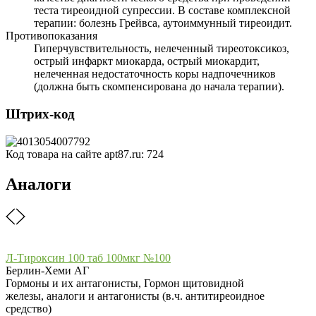
теста тиреоидной супрессии. В составе комплексной
терапии: болезнь Грейвса, аутоиммунный тиреоидит.
Противопоказания
Гиперчувствительность, нелеченный тиреотоксикоз,
острый инфаркт миокарда, острый миокардит,
нелеченная недостаточность коры надпочечников
(должна быть скомпенсирована до начала терапии).
Штрих-код
Код товара на сайте apt87.ru:
724
Аналоги
Л-Тироксин 100 таб 100мкг №100
Берлин-Хеми АГ
Гормоны и их антагонисты, Гормон щитовидной
железы, аналоги и антагонисты (в.ч. антитиреоидное
средство)