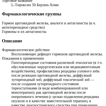
Торговое название
L-Тироксин 50 Берлин-Хеми
Фармакологические группы
Гормон щитовидной железы, аналоги и антагонисты (в.ч.
антитиреоидное средство)
Гормоны и их антагонисты
Описание
Фармакологическое действие
Восполняющее дефицит гормонов щитовидной железы.
Показания к применению
Гипотиреоидные состояния различной этиологии (в т.ч.
обусловленные хирургическим или медикаментозным
воздействием), профилактика рецидива узлового зоба
после резекции щитовидной железы, диффузный
эутиреоидный зоб; диффузный токсический зоб —
после создания эутиреоидного состояния
тиреостатиками (в виде комбинированной или
монотерапии); рак щитовидной железы после
оперативного лечения (с целью подавления рецидива
опухоли и в качестве заместительной терапии), в
качестве диагностического средства при проведении