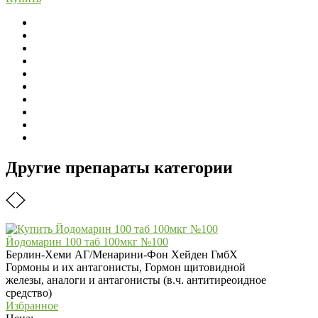
Другие препараты категории
Йодомарин 100 таб 100мкг №100
Берлин-Хеми АГ/Менарини-Фон Хейден ГмбХ
Гормоны и их антагонисты, Гормон щитовидной
железы, аналоги и антагонисты (в.ч. антитиреоидное
средство)
Избранное