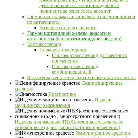
действ аналог и глюкагоноподобного
полипептида рецепторов агонист
Гормон гипоталамуса, гипофиза, гонадотропины и
их антагонисты
Вазопрессин и его аналоги
Гормон щитовидной железы, аналоги и
антагонисты (в.ч. антитиреоидное средство)
Кортикостероид
Глюкокортикостероид
Глюкокортикостероид для местного
применения
Глюкокортикостероид
комбинированный
Эстрогены, гестагены; их гомологи и антогонисты
Дезинфицирующее
средство
Диагностика
Изделия
медицинского назначения
Изделия полимерные (ПВХ)/резиновые/латексные/
силиконовые (одно-, многогратного применения)
Иммунотропное средство