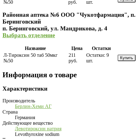
№50
руб.
шт.
Районная аптека №6 ООО "Чукотфармация", п.
Беринговский
п. Беринговский, ул. Мандрикова, д. 4
Выбрать отделение
Название
Цена
Остатки
Л-Тироксин 50 таб 50мкг
211
Остатки:
9
Купить
№50
руб.
шт.
Информация о товаре
Характеристики
Производитель
Берлин-Хеми АГ
Страна
Германия
Действующее вещество
Левотироксин натрия
Levothyroxine sodium