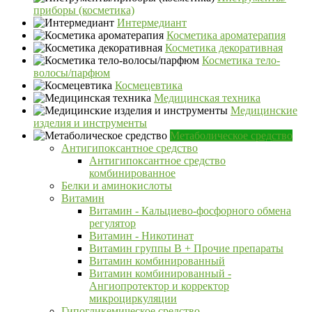
приборы (косметика)
Интермедиант
Косметика ароматерапия
Косметика декоративная
Косметика тело-
волосы/парфюм
Космецевтика
Медицинская техника
Медицинские
изделия и инструменты
Метаболическое средство
Антигипоксантное средство
Антигипоксантное средство
комбинированное
Белки и аминокислоты
Витамин
Витамин - Кальциево-фосфорного обмена
регулятор
Витамин - Никотинат
Витамин группы B + Прочие препараты
Витамин комбинированный
Витамин комбинированный -
Ангиопротектор и корректор
микроциркуляции
Гипогликемическое средство