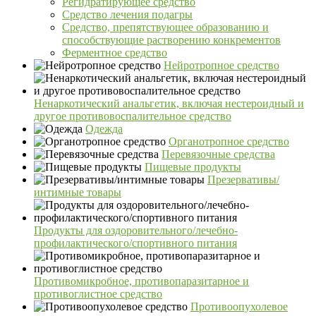
Регидратирующее средство
Средство лечения подагры
Средство, препятствующее образованию и
способствующие растворению конкрементов
Ферментное средство
Нейротропное средство
Ненаркотический анальгетик, включая нестероидный и
другое противовоспалительное средство
Одежда
Органотропное средство
Перевязочные средства
Пищевые продукты
Презервативы/
интимные товары
Продукты для оздоровительного/лечебно-
профилактического/спортивного питания
Противомикробное, противопаразитарное и
противоглистное средство
Противоопухолевое