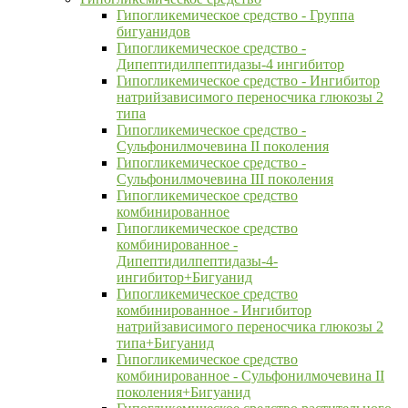
Гипогликемическое средство - Группа
бигуанидов
Гипогликемическое средство -
Дипептидилпептидазы-4 ингибитор
Гипогликемическое средство - Ингибитор
натрийзависимого переносчика глюкозы 2
типа
Гипогликемическое средство -
Сульфонилмочевина II поколения
Гипогликемическое средство -
Сульфонилмочевина III поколения
Гипогликемическое средство
комбинированное
Гипогликемическое средство
комбинированное -
Дипептидилпептидазы-4-
ингибитор+Бигуанид
Гипогликемическое средство
комбинированное - Ингибитор
натрийзависимого переносчика глюкозы 2
типа+Бигуанид
Гипогликемическое средство
комбинированное - Сульфонилмочевина II
поколения+Бигуанид