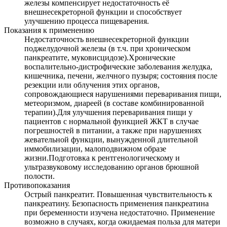
железы компенсирует недостаточность её
внешнесекреторной функции и способствует
улучшению процесса пищеварения.
Показания к применению
Недостаточность внешнесекреторной функции
поджелудочной железы (в т.ч. при хроническом
панкреатите, муковисцидозе).Хронические
воспалительно-дистрофические заболевания желудка,
кишечника, печени, желчного пузыря; состояния после
резекции или облучения этих органов,
сопровождающиеся нарушениями переваривания пищи,
метеоризмом, диареей (в составе комбинированной
терапии).Для улучшения переваривания пищи у
пациентов с нормальной функцией ЖКТ в случае
погрешностей в питании, а также при нарушениях
жевательной функции, вынужденной длительной
иммобилизации, малоподвижном образе
жизни.Подготовка к рентгенологическому и
ультразвуковому исследованию органов брюшной
полости.
Противопоказания
Острый панкреатит. Повышенная чувствительность к
панкреатину. Безопасность применения панкреатина
при беременности изучена недостаточно. Применение
возможно в случаях, когда ожидаемая польза для матери