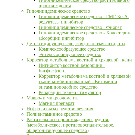
Гипогликемическое средство растительного
происхождения
Гиполипидемическое средство
Гиполипидемическое средство - ГМГ-Ко-А-
редуктазы ингибитор
Гиполипидемическое средство - Фибрат
Гиполипидемическое средство - Холестерина
абсорбции ингибитор
Детоксицирующее средство, включая антидоты
Комплексообразующее средство
Энтеросорбирующее средство
Корректор метаболизма костной и хрящевой ткани
Ингибитор костной резорбции -
Бисфосфонат
Корректор метаболизма костной и хрящевой
ткани комбинированный - Витамин и
витаминоподобное средство
Репарации тканей стимулятор
Макро- и микроэлементы
Магния препарат
Нефролитиаза средство лечения
Поливитаминное средство
Растительного происхождения средство
(метаболическое, противовоспалительное,
общетонизирующее средство)