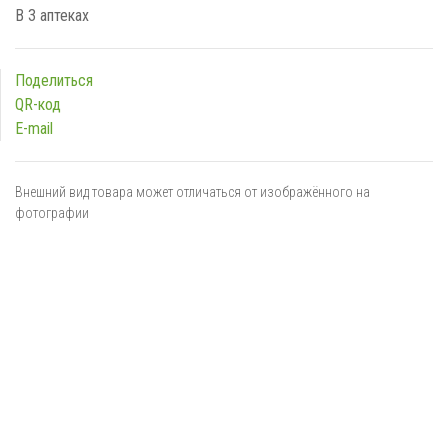
В 3 аптеках
Поделиться
QR-код
E-mail
Внешний вид товара может отличаться от изображённого на
фотографии
Я даю
согласие
на обработку персональных данных в
соответствии с
политикой обработки персональных данных