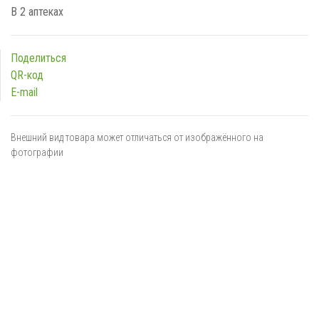
В 2 аптеках
Поделиться
QR-код
E-mail
Внешний вид товара может отличаться от изображённого на
фотографии
Я даю
согласие
на обработку персональных данных в
соответствии с
политикой обработки персональных данных