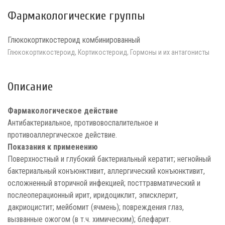
Фармакологические группы
Глюкокортикостероид комбинированный
Глюкокортикостероид, Кортикостероид, Гормоны и их антагонисты
Описание
Фармакологическое действие
Антибактериальное, противовоспалительное и
противоаллергическое действие.
Показания к применению
Поверхностный и глубокий бактериальный кератит; негнойный
бактериальный конъюнктивит, аллергический конъюнктивит,
осложненный вторичной инфекцией; посттравматический и
послеоперационный ирит, иридоциклит, эписклерит,
дакриоцистит; мейбомит (ячмень); повреждения глаз,
вызванные ожогом (в т.ч. химическим); блефарит.