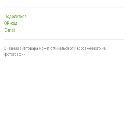
Поделиться
QR-код
E-mail
Внешний вид товара может отличаться от изображённого на
фотографии
Я даю
согласие
на обработку персональных данных в
соответствии с
политикой обработки персональных данных