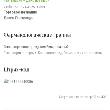
Гентамицин + Дексаметазон
Gentamicin + Dexamethasone
Торговое название
Декса-Гентамицин
Фармакологические группы
Глюкокортикостероид комбинированный
Глюкокортикостероид, Кортикостероид, Гормоны и их антагонисты
Штрих-код
Код товара на сайте apt87.ru:
436