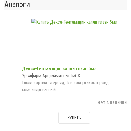
Аналоги
Декса-Гентамицин капли глазн 5мл
Урсафарм Арцнаймиттел ГмбХ
Глюкокортикостероид, Глюкокортикостероид
комбинированный
Нет в наличии
КУПИТЬ