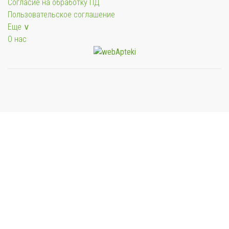
Согласие на обработку ПД
Пользовательское соглашение
Еще ∨
О нас
Мы будем показывать аптеки для вашего города
Выбор отделения для получения заказа
Районная аптека №1 ООО "Чукотфармация", г.
Анадырь
г. Анадырь, ул. Отке, д. 22