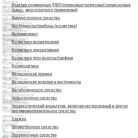
Изделия полимерные (ПВХ)/резиновые/латексные/силиконовые
(одно-, многогратного применения)
Иммунотропное средство
Инструменты/приборы (косметика)
Интермедиант
Косметика ароматерапия
Косметика декоративная
Косметика тело-волосы/парфюм
Космецевтика
Медицинская техника
Медицинские изделия и инструменты
Метаболическое средство
Нейротропное средство
Ненаркотический анальгетик, включая нестероидный и другое
противовоспалительное средство
Одежда
Органотропное средство
Перевязочные средства