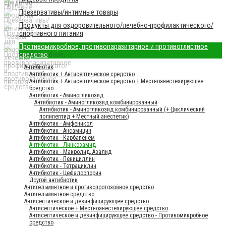
Презервативы/интимные товары
Продукты для оздоровительного/лечебно-профилактического/
спортивного питания
Противомикробное, противопаразитарное и противоглистное
средство
Антибиотик
Антибиотик + Антисептическое средство
Антибиотик + Антисептическое средство + Местноанестезирующее
средство
Антибиотик - Аминогликозид
Антибиотик - Аминогликозид комбинированный
Антибиотик - Аминогликозид комбинированный (+ Циклический
полипептид + Местный анестетик)
Антибиотик - Амфеникол
Антибиотик - Ансамицин
Антибиотик - Карбапенем
Антибиотик - Линкозамид
Антибиотик - Макролид, Азалид
Антибиотик - Пенициллин
Антибиотик - Тетрациклин
Антибиотик - Цефалоспорин
Другой антибиотик
Антигельминтное и противопротозойное средство
Антигельминтное средство
Антисептическое и дезинфицирующее средство
Антисептическое + Местноанестезирующее средство
Антисептическое и дезинфицирующее средство - Противомикробное
средство