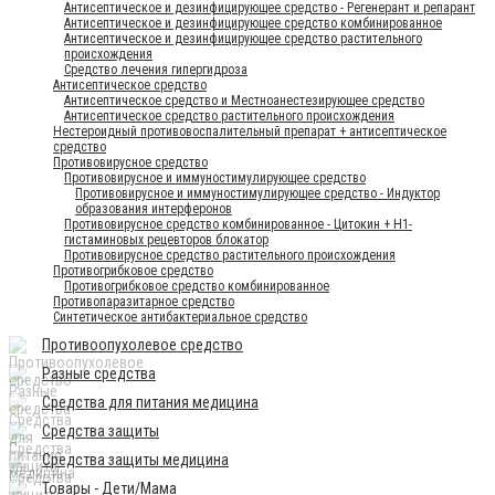
Антисептическое и дезинфицирующее средство - Регенерант и репарант
Антисептическое и дезинфицирующее средство комбинированное
Антисептическое и дезинфицирующее средство растительного
происхождения
Средство лечения гипергидроза
Антисептическое средство
Антисептическое средство и Местноанестезирующее средство
Антисептическое средство растительного происхождения
Нестероидный противовоспалительный препарат + антисептическое
средство
Противовирусное средство
Противовирусное и иммуностимулирующее средство
Противовирусное и иммуностимулирующее средство - Индуктор
образования интерферонов
Противовирусное средство комбинированное - Цитокин + Н1-
гистаминовых рецевторов блокатор
Противовирусное средство растительного происхождения
Противогрибковое средство
Противогрибковое средство комбинированное
Противопаразитарное средство
Синтетическое антибактериальное средство
Противоопухолевое средство
Разные средства
Средства для питания медицина
Средства защиты
Средства защиты медицина
Товары - Дети/Мама