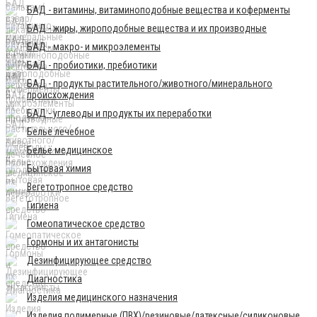
БАД - витамины, витаминоподобные вещества и коферменты
БАД - жиры, жироподобные вещества и их производные
БАД - макро- и микроэлементы
БАД - пробиотики, пребиотики
БАД - продукты растительного/животного/минерального
происхождения
БАД - углеводы и продукты их переработки
Бельё лечебное
Бельё медицинское
Бытовая химия
Вегетотропное средство
Гигиена
Гомеопатическое средство
Гормоны и их антагонисты
Дезинфицирующее средство
Диагностика
Изделия медицинского назначения
Изделия полимерные (ПВХ)/резиновые/латексные/силиконовые