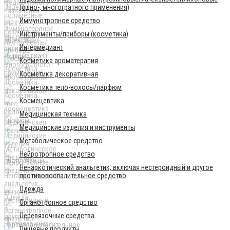
(одно-, многогратного применения)
Иммунотропное средство
Инструменты/приборы (косметика)
Интермедиант
Косметика ароматерапия
Косметика декоративная
Косметика тело-волосы/парфюм
Космецевтика
Медицинская техника
Медицинские изделия и инструменты
Метаболическое средство
Нейротропное средство
Ненаркотический анальгетик, включая нестероидный и другое
противовоспалительное средство
Одежда
Органотропное средство
Перевязочные средства
Пищевые продукты