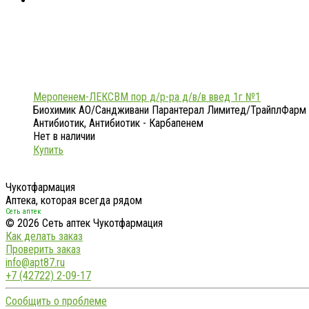
Меропенем-ЛЕКСВМ пор д/р-ра д/в/в введ 1г №1
Биохимик АО/Сандживани Парантерал Лимитед/ТрайплФарм
Антибиотик, Антибиотик - Карбапенем
Нет в наличии
Купить
Чукотфармация
Аптека, которая всегда рядом
Сеть аптек
© 2026 Сеть аптек Чукотфармация
Как делать заказ
Проверить заказ
info@apt87.ru
+7 (42722) 2-09-17
Сообщить о проблеме