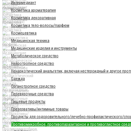
Интермедиант
Косметика ароматерапия
Косметика декоративная
Косметика тело-волосы/парфюм
Космецевтика
Медицинская техника
Медицинские изделия и инструменты
Метаболическое средство
Нейротропное средство
Ненаркотический анальгетик, включая нестероидный и другое про
Одежда
Органотропное средство
Перевязочные средства
Пищевые продукты
Презервативы/интимные товары
Продукты для оздоровительного/лечебно-профилактического/спор
Противомикробное, противопаразитарное и противоглистное сред