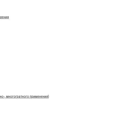
ждения
о-, многогратного применения)