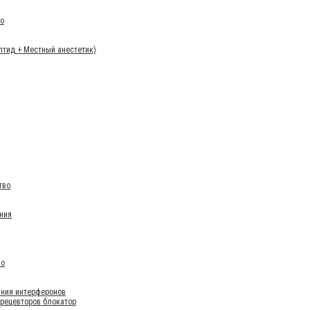
во
птид + Местный анестетик)
тво
ния
во
ания интерферонов
 рецевторов блокатор