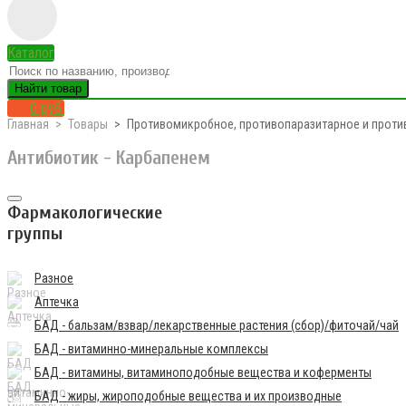
Каталог
Найти товар
0 руб.
Главная
Товары
Противомикробное, противопаразитарное и проти
Антибиотик - Карбапенем
Фармакологические
группы
Разное
Аптечка
БАД - бальзам/взвар/лекарственные растения (сбор)/фиточай/чай
БАД - витаминно-минеральные комплексы
БАД - витамины, витаминоподобные вещества и коферменты
БАД - жиры, жироподобные вещества и их производные