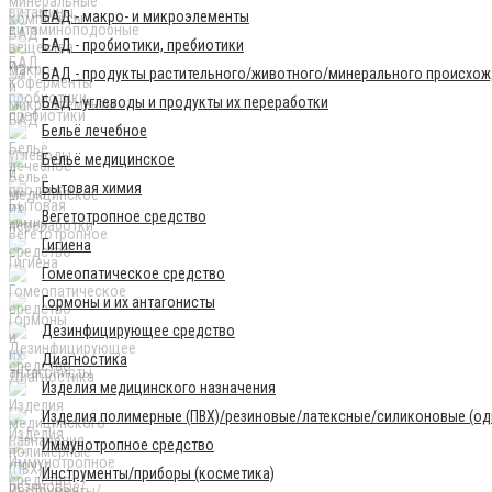
БАД - макро- и микроэлементы
БАД - пробиотики, пребиотики
БАД - продукты растительного/животного/минерального происхо
БАД - углеводы и продукты их переработки
Бельё лечебное
Бельё медицинское
Бытовая химия
Вегетотропное средство
Гигиена
Гомеопатическое средство
Гормоны и их антагонисты
Дезинфицирующее средство
Диагностика
Изделия медицинского назначения
Изделия полимерные (ПВХ)/резиновые/латексные/силиконовые (одн
Иммунотропное средство
Инструменты/приборы (косметика)