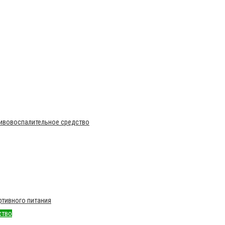
тивовоспалительное средство
тивного питания
ство