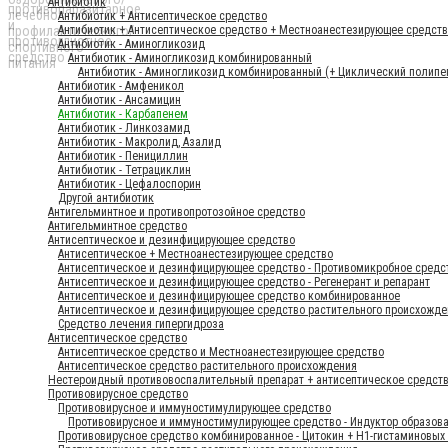
Антибиотик
Антибиотик + Антисептическое средство
Антибиотик + Антисептическое средство + Местноанестезирующее средст
Антибиотик - Аминогликозид
Антибиотик - Аминогликозид комбинированный
Антибиотик - Аминогликозид комбинированный (+ Циклический полипе
Антибиотик - Амфеникол
Антибиотик - Ансамицин
Антибиотик - Карбапенем
Антибиотик - Линкозамид
Антибиотик - Макролид, Азалид
Антибиотик - Пенициллин
Антибиотик - Тетрациклин
Антибиотик - Цефалоспорин
Другой антибиотик
Антигельминтное и противопротозойное средство
Антигельминтное средство
Антисептическое и дезинфицирующее средство
Антисептическое + Местноанестезирующее средство
Антисептическое и дезинфицирующее средство - Противомикробное средс
Антисептическое и дезинфицирующее средство - Регенерант и репарант
Антисептическое и дезинфицирующее средство комбинированное
Антисептическое и дезинфицирующее средство растительного происхожде
Средство лечения гипергидроза
Антисептическое средство
Антисептическое средство и Местноанестезирующее средство
Антисептическое средство растительного происхождения
Нестероидный противовоспалительный препарат + антисептическое средст
Противовирусное средство
Противовирусное и иммуностимулирующее средство
Противовирусное и иммуностимулирующее средство - Индуктор образов
Противовирусное средство комбинированное - Цитокин + Н1-гистаминовых