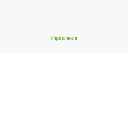
Управление
Мы будем показывать аптеки 
вашего города
Выбор отделения для получения за
айонная аптека №1 ООО "Чукотфармация", г. Анадырь
 Анадырь, ул. Отке, д. 22
ыбрать