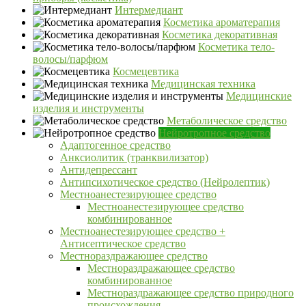
Интермедиант
Косметика ароматерапия
Косметика декоративная
Косметика тело-
волосы/парфюм
Космецевтика
Медицинская техника
Медицинские
изделия и инструменты
Метаболическое средство
Нейротропное средство
Адаптогенное средство
Анксиолитик (транквилизатор)
Антидепрессант
Антипсихотическое средство (Нейролептик)
Местноанестезирующее средство
Местноанестезирующее средство
комбинированное
Местноанестезирующее средство +
Антисептическое средство
Местнораздражающее средство
Местнораздражающее средство
комбинированное
Местнораздражающее средство природного
происхождения