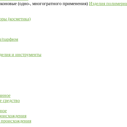
Изделия полимерны
ры (косметика)
сы/парфюм
делия и инструменты
анное
е средство
ное
роисхождения
о происхождения