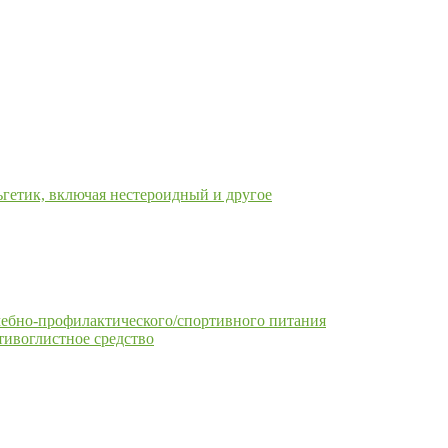
гетик, включая нестероидный и другое
чебно-профилактического/спортивного питания
тивоглистное средство