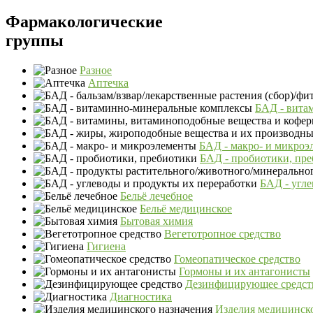
Фармакологические
группы
Разное
Аптечка
БАД - вита
БАД - макро- и микроэ
БАД - пробиотики, пр
БАД - угле
Бельё лечебное
Бельё медицинское
Бытовая химия
Вегетотропное средство
Гигиена
Гомеопатическое средство
Гормоны и их антагонисты
Дезинфицирующее средст
Диагностика
Изделия медицинско