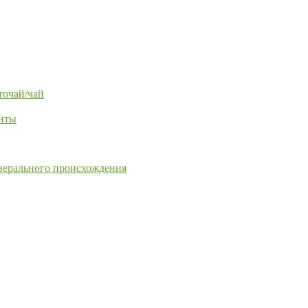
точай/чай
енты
нерального происхождения