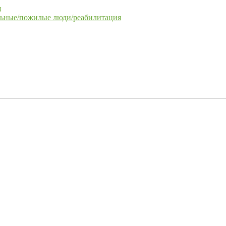
я
льные/пожилые люди/реабилитация