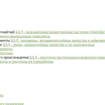
БАД - бальзам/взвар/лекарственные растения (сбор)/фи
минно-минеральные комплексы
БАД - витамины, витаминоподобные вещества и коферм
БАД - жиры, жироподобные вещества и их производные
лементы
ебиотики
БАД - продукты растительного/животного/ми
воды и продукты их переработки
во
го назначения