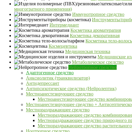
многогратного применения)
Иммунотропное средство
Инструменты/прибо
Интермедиант
Косметика ароматерапия
Косметика декоративная
Косметика тело-воло
Космецевтика
Медицинская техника
Медицинские из
Метаболическое средство
Нейротропное средство
Адаптогенное средство
Анксиолитик (транквилизатор)
Антидепрессант
Антипсихотическое средство (Нейролептик)
Местноанестезирующее средство
Местноанестезирующее средство комбиниров
Местноанестезирующее средство + Антисептическо
Местнораздражающее средство
Местнораздражающее средство комбинирован
Местнораздражающее средство природного п
Местнораздражающее средство растительног
Ноотропное средство