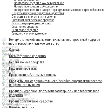
Ноотропное средство комбинированное
Ноотропное средство. Анксиолитик
Ноотропное средство. Корректор нарушений мозгового кровообращения
Общетонизирующее средство и адаптоген
Опиоиды, их аналоги и антагонисты
Противоэпилептическое средство
Психостимулирующее средство
Седативное средство
Снотворное средство
Средство лечения деменции
Ненаркотический анальгетик, включая нестероидный и другое
противовоспалительное средство
Одежда
Органотропное средство
Перевязочные средства
Пищевые продукты
Презервативы/интимные товары
Продукты для оздоровительного/лечебно-профилактического/
спортивного питания
Противомикробное, противопаразитарное и противоглистное
средство
Противоопухолевое средство
Разные средства