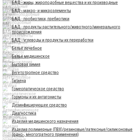
БАД - жиры, жироподобные вещества и их производные
БАД - макро- и микроэлементы
БАД - пробиотики, пребиотики
БАД - продукты растительного/животного/минерального
происхождения
БАД - углеводы и продукты их переработки
Бельё лечебное
Бельё медицинское
Бытовая химия
Вегетотропное средство
Гигиена
Гомеопатическое средство
Гормоны и их антагонисты
Дезинфицирующее средство
Диагностика
Изделия медицинского назначения
Изделия полимерные (ПВХ)/резиновые/латексные/силиконовые
(одно-, многогратного применения)