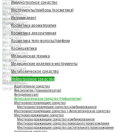
Иммунотропное средство
Инструменты/приборы (косметика)
Интермедиант
Косметика ароматерапия
Косметика декоративная
Косметика тело-волосы/парфюм
Космецевтика
Медицинская техника
Медицинские изделия и инструменты
Метаболическое средство
Нейротропное средство
Адаптогенное средство
Анксиолитик (транквилизатор)
Антидепрессант
Антипсихотическое средство (Нейролептик)
Местноанестезирующее средство
Местноанестезирующее средство комбинированное
Местноанестезирующее средство + Антисептическое средство
Местнораздражающее средство
Местнораздражающее средство комбинированное
Местнораздражающее средство природного происхождения
Местнораздражающее средство растительного происхождения
Ноотропное средство