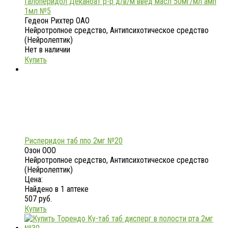
Галоперидол Деканоат р-р д/в/м введ масл 50мг/мл амп
1мл №5
Гедеон Рихтер ОАО
Нейротропное средство, Антипсихотическое средство
(Нейролептик)
Нет в наличии
Купить
Рисперидон таб ппо 2мг №20
Озон ООО
Нейротропное средство, Антипсихотическое средство
(Нейролептик)
Цена:
Найдено в 1 аптеке
507 руб.
Купить