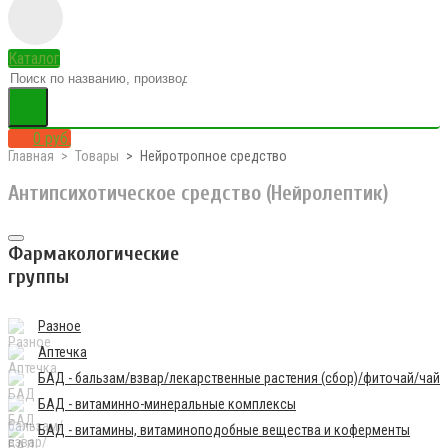
Каталог
0 руб.
Главная
Товары
Нейротропное средство
Антипсихотическое средство (Нейролептик)
Фармакологические
группы
Разное
Аптечка
БАД - бальзам/взвар/лекарственные растения (сбор)/фиточай/чай
БАД - витаминно-минеральные комплексы
БАД - витамины, витаминоподобные вещества и коферменты