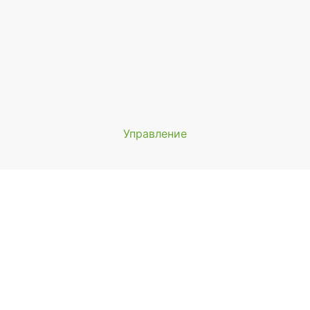
Управление
Мы будем показывать аптеки 
вашего города
Выбор отделения для получения за
айонная аптека №1 ООО "Чукотфармация", г. Анадырь